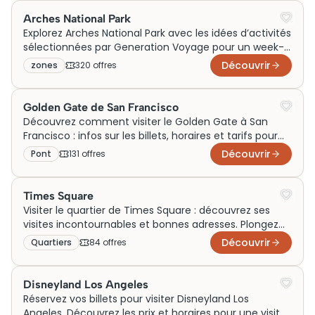
Arches National Park
Explorez Arches National Park avec les idées d’activités
sélectionnées par Generation Voyage pour un week-
end en couple, en famille ou lors d’un voyage dans
Découvrir
zones
320
offre
s
l’Ouest américain. Entre sorties panoramiques, visites
des arches emblématiques et découvertes autour de
Moab, profitez d’expériences inoubliables au cœur de
Golden Gate de San Francisco
paysages naturels spectaculaires.
Découvrez comment visiter le Golden Gate à San
Francisco : infos sur les billets, horaires et tarifs pour
une visite inoubliable. Réservez maintenant !
Découvrir
Pont
131
offre
s
Times Square
Visiter le quartier de Times Square : découvrez ses
visites incontournables et bonnes adresses. Plongez
au cœur de New York !
Découvrir
Quartiers
84
offre
s
Disneyland Los Angeles
Réservez vos billets pour visiter Disneyland Los
Angeles. Découvrez les prix et horaires pour une visite