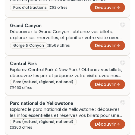
Réservez vos billets dès maintenant !
Découvrir
Parc d'attractions
2
offre
s
Grand Canyon
Découvrez le Grand Canyon : obtenez vos billets,
explorez ses merveilles, et planifiez votre visite avec
nos infos sur prix et horaires.
Découvrir
Gorge & Canyon
569
offre
s
Central Park
Explorez Central Park à New York ! Obtenez vos billets,
découvrez les prix et préparez votre visite avec nos
conseils pratiques.
Parc (naturel, régional, national)
Découvrir
463
offre
s
Parc national de Yellowstone
Explorez le parc national de Yellowstone : découvrez
les infos essentielles et réservez vos billets pour une
visite inoubliable.
Parc (naturel, régional, national)
Découvrir
360
offre
s