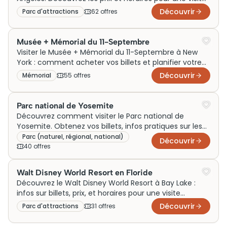
magique et inoubliable!
Découvrir
Parc d'attractions
62
offre
s
Musée + Mémorial du 11-Septembre
Visiter le Musée + Mémorial du 11-Septembre à New
York : comment acheter vos billets et planifier votre
visite. Prix et horaires indiqués.
Découvrir
Mémorial
55
offre
s
Parc national de Yosemite
Découvrez comment visiter le Parc national de
Yosemite. Obtenez vos billets, infos pratiques sur les
visites, prix et horaires.
Parc (naturel, régional, national)
Découvrir
40
offre
s
Walt Disney World Resort en Floride
Découvrez le Walt Disney World Resort à Bay Lake :
infos sur billets, prix, et horaires pour une visite
mémorable en Floride. Profitez-en !
Découvrir
Parc d'attractions
31
offre
s