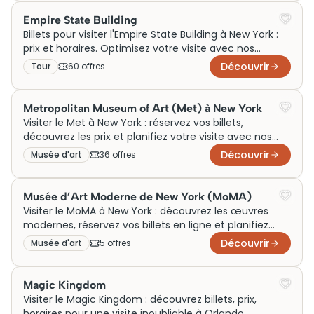
Empire State Building
Billets pour visiter l'Empire State Building à New York :
prix et horaires. Optimisez votre visite avec nos
conseils et informations clés !
Découvrir
Tour
60
offre
s
Metropolitan Museum of Art (Met) à New York
Visiter le Met à New York : réservez vos billets,
découvrez les prix et planifiez votre visite avec nos
horaires détaillés. Ne manquez rien!
Découvrir
Musée d'art
36
offre
s
Musée d’Art Moderne de New York (MoMA)
Visiter le MoMA à New York : découvrez les œuvres
modernes, réservez vos billets en ligne et planifiez
votre visite avec nos horaires et tarifs.
Découvrir
Musée d'art
5
offre
s
Magic Kingdom
Visiter le Magic Kingdom : découvrez billets, prix,
horaires pour une visite inoubliable à Orlando.