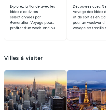
Explorez la Floride avec les
Découvrez avec Gene
idées d’activités
Voyage des idées d’ac
sélectionnées par
et de sorties en Calif
Generation Voyage pour
pour un week-end, u
profiter d’un week-end ou
voyage en famille ou
d’un voyage en famille ou en
couple. Trouvez quoi 
couple. Entre sorties au soleil,
aujourd’hui, des visite
visites incontournables,
incontournables aux b
parcs mythiques et billets
pour les expériences
pour découvrir ce qui se
immanquables autou
Villes à visiter
passe aujourd’hui ou autour
grandes villes, et vive
de vous, trouvez les
Californie sous ses pl
meilleures activités pour
facettes.
sublimer votre séjour.