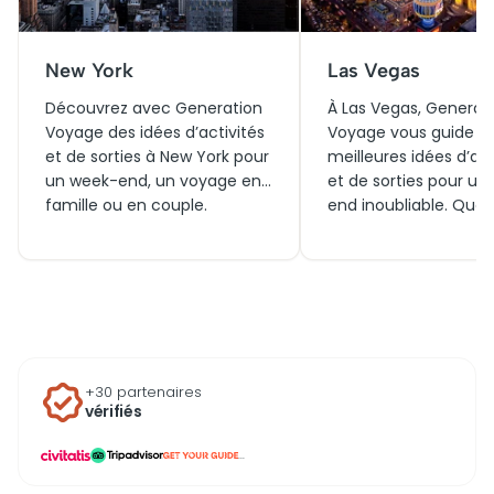
New York
Las Vegas
Découvrez avec Generation
À Las Vegas, Generat
Voyage des idées d’activités
Voyage vous guide pa
et de sorties à New York pour
meilleures idées d’act
un week-end, un voyage en
et de sorties pour un
famille ou en couple.
end inoubliable. Que
Trouvez quoi faire
voyagiez en famille 
aujourd’hui, des visites aux
couple, découvrez
incontournables billets pour
aujourd’hui des visite
explorer la ville et tout ce
incontournables, des b
qu’il y a autour, afin de
pour les spectacles
profiter pleinement de
mythiques et des
l’énergie unique de la Big
expériences uniques 
+30 partenaires
Apple.
du Strip pour vivre la v
vérifiés
autrement.
...