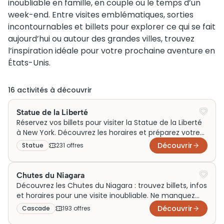
inoubliable en famille, en couple ou le temps d’un
week-end. Entre visites emblématiques, sorties
incontournables et billets pour explorer ce qui se fait
aujourd’hui ou autour des grandes villes, trouvez
l’inspiration idéale pour votre prochaine aventure en
États-Unis.
16
activité
s
à découvrir
Statue de la Liberté
Réservez vos billets pour visiter la Statue de la Liberté
à New York. Découvrez les horaires et préparez votre
visite dès maintenant !
Découvrir
Statue
231
offre
s
Chutes du Niagara
Découvrez les Chutes du Niagara : trouvez billets, infos
et horaires pour une visite inoubliable. Ne manquez
pas cette expérience unique !
Découvrir
Cascade
193
offre
s