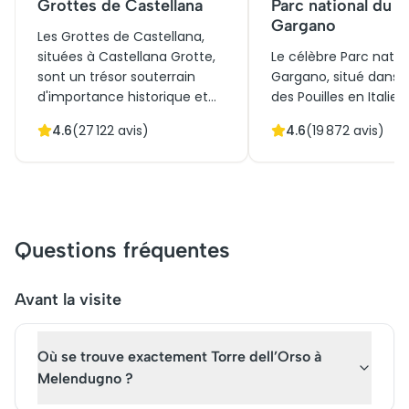
Grottes de Castellana
Parc national du
Gargano
Les Grottes de Castellana,
situées à Castellana Grotte,
Le célèbre Parc natio
sont un trésor souterrain
Gargano, situé dans l
d'importance historique et
des Pouilles en Italie,
culturelle. Découvertes en
destination incontou
4.6
(
27 122
avis)
4.6
(
19 872
avis)
1938, ces formations
pour les amoureux de
karstiques fascinantes
nature et de l'histoire
attirent chaque année des
Abritant des forêts
milliers de visiteurs. Lors de
anciennes, des falais
votre visite, vous pourrez
spectaculaires et un
admirer les stalactites et
biodiversité remarqua
Questions fréquentes
stalagmites qui ornent les
c'était aussi un lieu s
vastes chambres. En raison
pour les civilisations
de leur popularité croissante,
anciennes. Aujourd'hui,
Avant la visite
il est recommandé d'acheter
attire des touristes d
vos billets à l'avance pour
monde entier, désire
Où se trouve exactement Torre dell’Orso à
explorer ce site naturel
découvrir sa beauté.
italien.
Melendugno ?