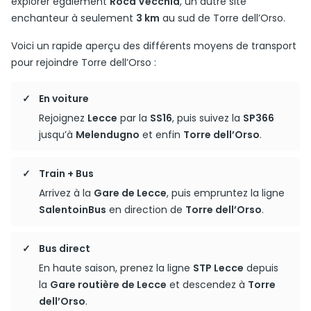
explorer également
Roca Vecchia
, un autre site
enchanteur à seulement
3 km
au sud de Torre dell’Orso.
Voici un rapide aperçu des différents moyens de transport
pour rejoindre Torre dell’Orso :
En voiture
Rejoignez
Lecce
par la
SS16
, puis suivez la
SP366
jusqu’à
Melendugno
et enfin
Torre dell’Orso
.
Train + Bus
Arrivez à la
Gare de Lecce
, puis empruntez la ligne
SalentoinBus
en direction de
Torre dell’Orso
.
Bus direct
En haute saison, prenez la ligne
STP Lecce
depuis
la
Gare routière de Lecce
et descendez à
Torre
dell’Orso
.