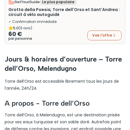
GetYourGuide
Le plus populaire
Grotta della Poesia, Torre dell'Orso et Sant'Andrea :
circuit à vélo autoguidé
✓ Confirmation immédiate
5.0
(
9
avis)
60 €
Voir l'offre
par personne
Jours & horaires d’ouverture – Torre
dell’Orso, Melendugno
Torre dell’Orso est accessible librement tous les jours de
l’année, 24h/24.
A propos -
Torre dell’Orso
Torre dell’Orso, à Melendugno, est une destination prisée
pour ses eaux turquoise et son sable doré. Autrefois point
de défense contre les invasions, cet endroit possède une