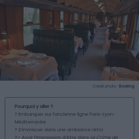
Crédit photo :
Booking
Pourquoi y aller ?
? Embarquer sur l’ancienne ligne Paris-Lyon-
Méditerranée
?️ S’immiscer dans une ambiance rétro
?‍♂️ Avoir l’impression d’être dans
Le Crime de