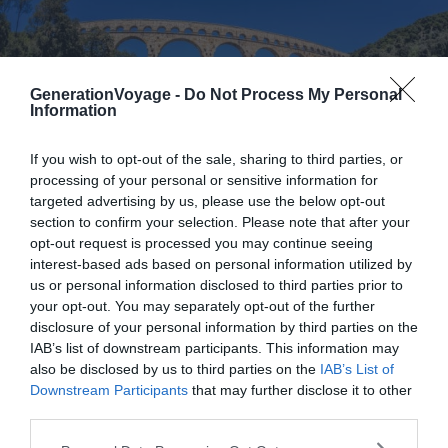
GenerationVoyage -
Do Not Process My Personal
Information
If you wish to opt-out of the sale, sharing to third parties, or
processing of your personal or sensitive information for
targeted advertising by us, please use the below opt-out
section to confirm your selection. Please note that after your
opt-out request is processed you may continue seeing
Crédit photo : Shutterstock – Samot
interest-based ads based on personal information utilized by
us or personal information disclosed to third parties prior to
your opt-out. You may separately opt-out of the further
Quittez le pont du Gard vers 13h30-14h pour rejoindre
disclosure of your personal information by third parties on the
Collias en voiture (une dizaine de minutes). Vous pouvez
IAB’s list of downstream participants. This information may
être sur l’eau vers 14h30.
Le parcours en canoë de Collias
also be disclosed by us to third parties on the
IAB’s List of
au pont du Gard fait environ 8 km, à allure tranquille avec
Downstream Participants
that may further disclose it to other
des pauses baignade sur les plages de galets
. Durée : 2h
third parties.
à 2h30. Le Gardon est calme sur ce tronçon, avec