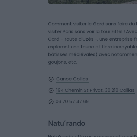
Comment visiter le Gard sans faire du
visiter Paris sans voir la tour Eiffel !
Gard – route d’Uzès -, une entreprise f
explorant une faune et flore incroyab
bâtisses médiévales) avec notamment d
goujons, etc.
Canoë Collias
194 Chemin St Privat, 30 210 Collias
06 70 57 47 69
Natu’rando
Natu’rando offre un « passeport pour l’