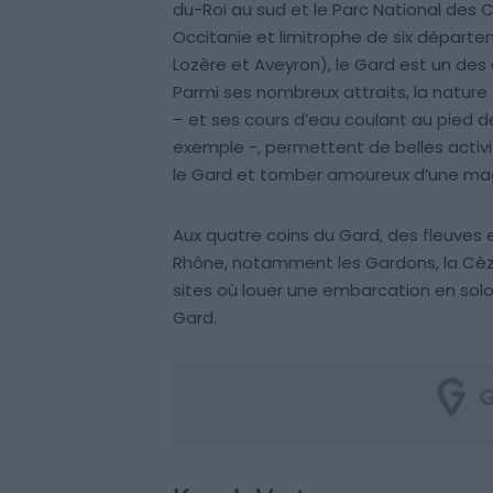
du-Roi au sud et le Parc National des C
Occitanie et limitrophe de six départ
Lozère et Aveyron), le Gard est un des 
Parmi ses nombreux attraits, la natu
– et ses cours d’eau coulant au pied de
exemple -, permettent de belles activit
le Gard et tomber amoureux d’une magn
Aux quatre coins du Gard, des fleuves e
Rhône, notamment les Gardons, la Cèze,
sites où louer une embarcation en solo
Gard.