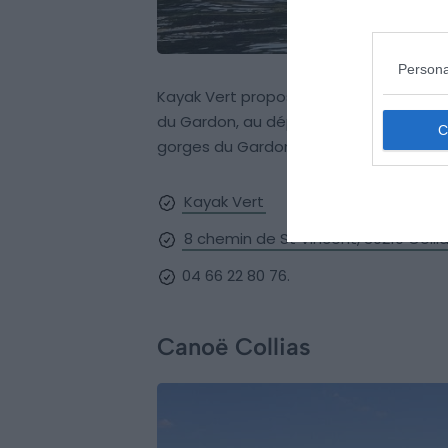
Persona
Kayak Vert propose sept descentes de 
du Gardon, au départ de Russan ou du 
gorges du Gardon, passant sous le Po
Kayak Vert
8 chemin de St Vincent, 30210 Colli
04 66 22 80 76.
Canoë Collias