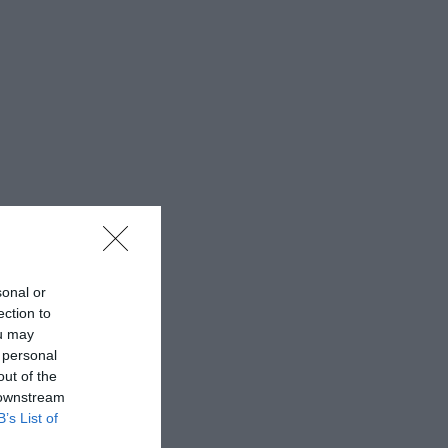
sonal or
ection to
ou may
 personal
out of the
 downstream
B’s List of