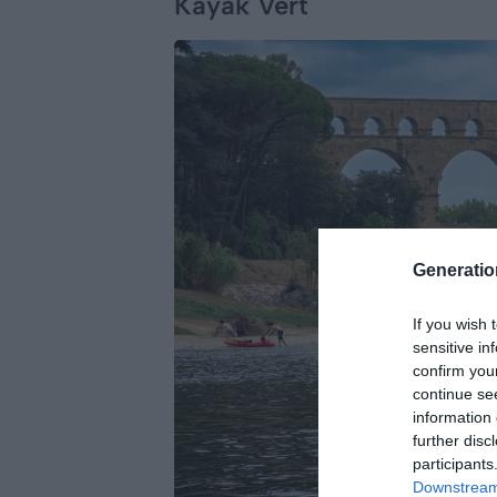
Kayak Vert
Generati
If you wish 
sensitive in
confirm you
continue se
information 
further disc
participants
Downstream 