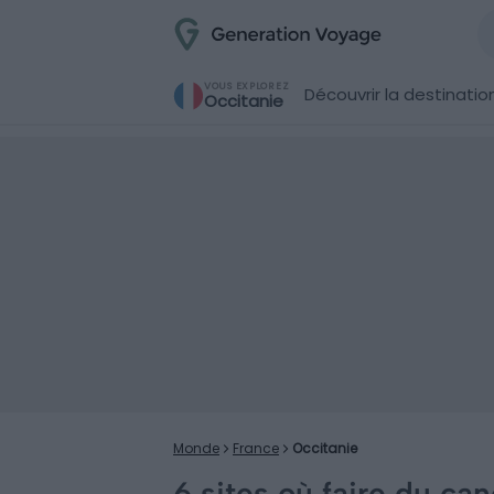
VOUS EXPLOREZ
Découvrir la destinatio
Occitanie
Monde
France
Occitanie
6 sites où faire du c