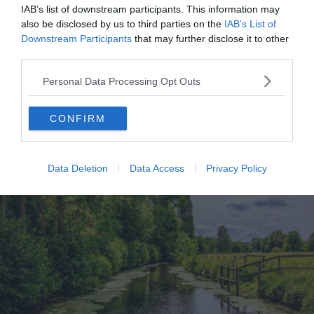
IAB’s list of downstream participants. This information may
also be disclosed by us to third parties on the
IAB’s List of
Infos pratiques sur le jardin médiéval
Downstream Participants
that may further disclose it to other
📍
Adresse
: BP Hôtel de ville, Rue Port Royal,
third parties.
30700 Uzès, France (Voir sur
Google Maps
)
Personal Data Processing Opt Outs
🕐
Horaires d’ouverture
: Horaires variables selon
la saison
CONFIRM
7. La vallée de l’Eure
Data Deletion
Data Access
Privacy Policy