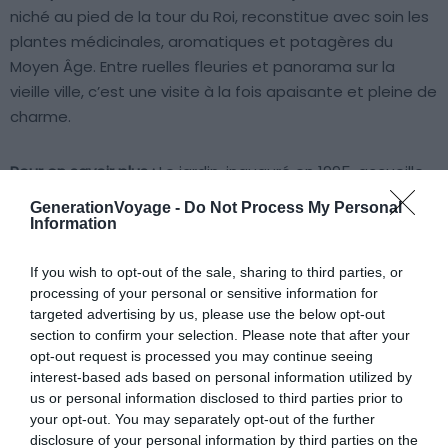
niché au pied de la tour du Roi, reconstitue avec soin les
plantes médicinales, aromatiques et potagères du
Moyen Âge. Entre ruelles fleuries et panorama sur la
vieille ville, c’est une visite à la fois apaisante et pleine de
charme.
Pour en savoir plus :
Le jardin, inauguré en 1995, accueille
plus de 300 variétés de plantes cultivées selon des
GenerationVoyage -
Do Not Process My Personal
méthodes médiévales. Son sentier, bordé de fleurs
Information
anciennes, relie la tour du Roi à une terrasse
panoramique offrant une belle vue sur Uzès. Profitez
If you wish to opt-out of the sale, sharing to third parties, or
processing of your personal or sensitive information for
d’une visite guidée pour découvrir les utilisations
targeted advertising by us, please use the below opt-out
historiques des plantes pour la santé et la cuisine.
section to confirm your selection. Please note that after your
Prévoyez environ une heure sur place et vérifiez les
opt-out request is processed you may continue seeing
horaires qui peuvent varier selon la saison. Si vous
interest-based ads based on personal information utilized by
cherchez que faire à Uzès pour vous ressourcer en pleine
us or personal information disclosed to third parties prior to
your opt-out. You may separately opt-out of the further
nature, ce jardin est idéal.
disclosure of your personal information by third parties on the