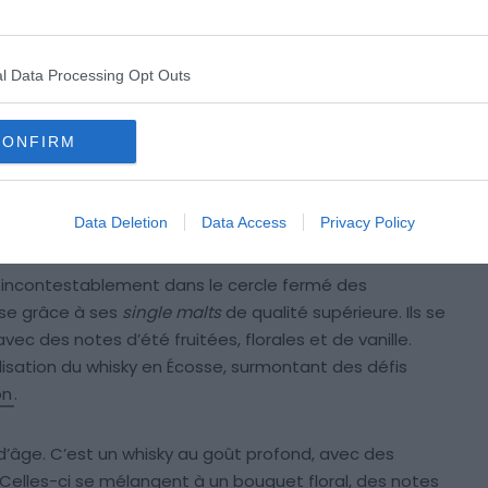
Shutterstock – Todamo
l Data Processing Opt Outs
ctionnée pour son statut de pionnière,
Glenlivet est
 été légalisées en Écosse
. Plongez dans un voyage
CONFIRM
 traditions ancestrales de la distillation se mêlent aux
e fusion parfaite entre héritage et modernité qui fait
manquer.
Data Deletion
Data Access
Privacy Policy
e incontestablement dans le cercle fermé des
osse grâce à ses
single malts
de qualité supérieure. Ils se
ec des notes d’été fruitées, florales et de vanille.
galisation du whisky en Écosse, surmontant des défis
on
.
 d’âge. C’est un whisky au goût profond, avec des
 Celles-ci se mélangent à un bouquet floral, des notes