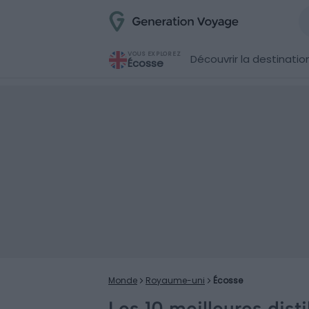
VOUS EXPLOREZ
Découvrir la destinatio
Écosse
Monde
Royaume-uni
Écosse
Les 10 meilleures dist