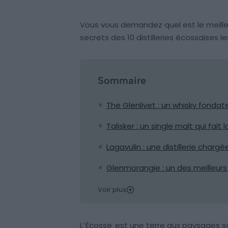
Vous vous demandez quel est le meille
secrets des 10 distilleries écossaises
Sommaire
The Glenlivet : un whisky fondat
Talisker : un single malt qui fait l
Lagavulin : une distillerie chargé
Glenmorangie : un des meilleurs
Voir plus
L’
Écosse
est une terre aux paysages sa