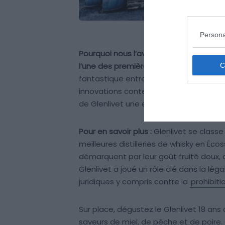
Persona
Pourquoi nous l’avons sélectionné :
Séle
l’une des premières distilleries à avoir
fantastique entre passé et futur, où les
innovations contemporaines. C’est cett
de Glenlivet une expérience à ne pas 
Pour en savoir plus :
Glenlivet se class
meilleures distilleries de whisky en Éc
démarquent par leur goût fruité doux, av
Glenlivet a joué un rôle clé dans la lé
juridiques y compris contre la
prohibiti
Sur place, dégustez le Glenlivet 18 ans
saveurs de miel, de pêche et de poire.