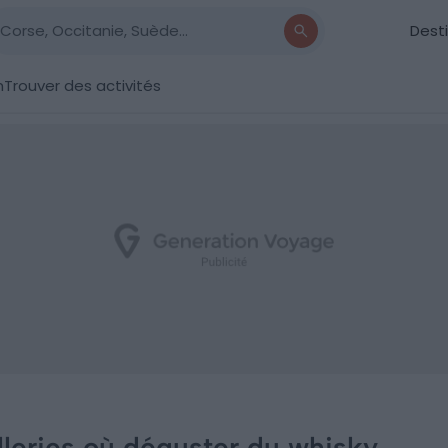
Dest
n
Trouver des activités
illeries où déguster du whisky