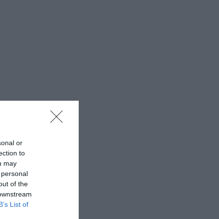
sonal or
ection to
ou may
 personal
out of the
 downstream
B’s List of