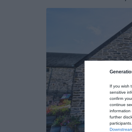
Generati
If you wish 
sensitive in
confirm you
continue se
information 
further disc
participants
Downstream 