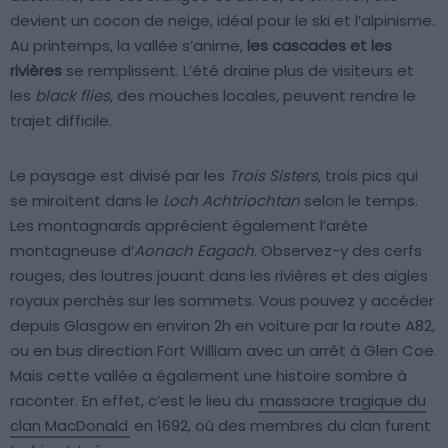
devient un cocon de neige, idéal pour le ski et l’alpinisme.
Au printemps, la vallée s’anime,
les cascades et les
rivières
se remplissent. L’été draine plus de visiteurs et
les
black flies
, des mouches locales, peuvent rendre le
trajet difficile.
Le paysage est divisé par les
Trois Sisters
, trois pics qui
se miroitent dans le
Loch Achtriochtan
selon le temps.
Les montagnards apprécient également l’arête
montagneuse d’
Aonach Eagach
. Observez-y des cerfs
rouges, des loutres jouant dans les rivières et des aigles
royaux perchés sur les sommets. Vous pouvez y accéder
depuis Glasgow en environ 2h en voiture par la route A82,
ou en bus direction Fort William avec un arrêt à Glen Coe.
Mais cette vallée a également une histoire sombre à
raconter. En effet, c’est le lieu du
massacre tragique du
clan MacDonald
en 1692, où des membres du clan furent