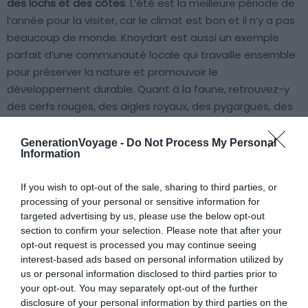
des lochs et des côtes
. L’été est la meilleure période de
l’année pour la visiter, car le climat est bon et il n’y a pas
beaucoup de monde. Knoydart est aussi un exemple
parfait d’une communauté locale qui travaille ensemble
pour préserver la nature et promouvoir le
développement durable. Quant à la faune, retrouvez-y
des cerfs rouges, des aigles royaux, des pygargues, des
loutres, des phoques, et parfois même des dauphins,
des requins pèlerins et des baleines.
GenerationVoyage -
Do Not Process My Personal
Information
Partir à l'aventure à Knoydart
If you wish to opt-out of the sale, sharing to third parties, or
processing of your personal or sensitive information for
targeted advertising by us, please use the below opt-out
section to confirm your selection. Please note that after your
opt-out request is processed you may continue seeing
interest-based ads based on personal information utilized by
us or personal information disclosed to third parties prior to
your opt-out. You may separately opt-out of the further
disclosure of your personal information by third parties on the