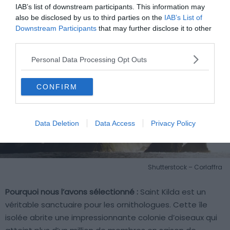
Saint Kilda – Hébrides extérieures
IAB’s list of downstream participants. This information may
also be disclosed by us to third parties on the
IAB’s List of
Downstream Participants
that may further disclose it to other
third parties.
Personal Data Processing Opt Outs
CONFIRM
Data Deletion
Data Access
Privacy Policy
Shutterstock – Corlaffra
Pourquoi nous l’avons sélectionné :
Saint Kilda est un
véritable sanctuaire pour les ornithologues. Cette île
isolée abrite une impressionnante colonie d’oiseaux qui