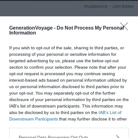
Shutterstock – John Baikie
Pourquoi nous l’avons sélectionné :
Clava Cairns
, situé
GenerationVoyage -
Do Not Process My Personal
dans la région pittoresque d’
Inverness
, est l’un des
Information
cercles de pierres les plus célèbres et les plus
accessibles du pays. Sa facilité d’accès en fait une
If you wish to opt-out of the sale, sharing to third parties, or
escale incontournable pour qui veut explorer les
processing of your personal or sensitive information for
légendaires
Highlands
et visiter les menhirs en Écosse.
targeted advertising by us, please use the below opt-out
section to confirm your selection. Please note that after your
opt-out request is processed you may continue seeing
Pour en savoir plus :
Le site préhistorique
Clava Cairns
se
interest-based ads based on personal information utilized by
situe à seulement 10 km à l’est d’Inverness, près du
us or personal information disclosed to third parties prior to
champ de bataille historique de Culloden
dans les
your opt-out. You may separately opt-out of the further
Highlands
. Facilement accessible en voiture, il
disclosure of your personal information by third parties on the
IAB’s list of downstream participants. This information may
impressionne avec ses grands cairns entourés de
also be disclosed by us to third parties on the
IAB’s List of
cercles de pierres et de menhirs orientés vers le coucher
Downstream Participants
that may further disclose it to other
du soleil d’hiver. Ces détails témoignent de l’importance
third parties.
religieuse du lieu pour les peuples de la période du
Personal Data Processing Opt Outs