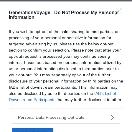
GenerationVoyage -
Do Not Process My Personal
Information
À lire aussi sur le guide Bretagne :
If you wish to opt-out of the sale, sharing to third parties, or
Visiter la Bretagne : 10 incontournables à faire et voir
processing of your personal or sensitive information for
targeted advertising by us, please use the below opt-out
Les 10 monuments historiques à visiter en Bretagne
section to confirm your selection. Please note that after your
La Bretagne en Camping-Car : conseils, aires,
opt-out request is processed you may continue seeing
itinéraires
interest-based ads based on personal information utilized by
us or personal information disclosed to third parties prior to
6 musées pour s'immerger dans l'histoire fascinante
your opt-out. You may separately opt-out of the further
de la Bretagne
disclosure of your personal information by third parties on the
IAB’s list of downstream participants. This information may
also be disclosed by us to third parties on the
IAB’s List of
Prendre des cours de danses
Downstream Participants
that may further disclose it to other
third parties.
bretonnes
Personal Data Processing Opt Outs