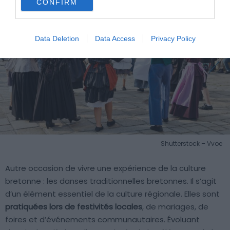
CONFIRM
Data Deletion
Data Access
Privacy Policy
Shutterstock – Vvoe
Autre occasion de vivre une expérience de la culture
bretonne : les danses traditionnelles bretonnes. Il s’agit
d’un élément essentiel de la culture régionale. Elles sont
pratiquées lors de festivités locales
, de mariages, de
foires et d’événements communautaires. Évoluant