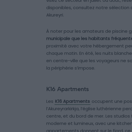
visez ce secteur en juillet ou août, ré
disponibles, consultez notre sélection
Akureyri.
À noter pour les amateurs de piscine 
municipale que les habitants fréquente
proximité avec votre hébergement peut 
chaque matin. En été, les nuits blanche
en centre-ville que les voyageurs ne so
la périphérie s’impose.
K16 Apartments
Les
K16 Apartments
occupent une posi
l’Akureyrarkirkja, l’église luthérienne pe
centre, et du bord de mer. Les studios 
moderne et lumineux, avec une kitchen
appartements donnent sur le fjord, ce