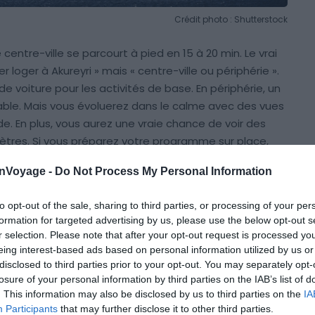
Crédit photo : Shutterstock
 centre-ville se parcourt à pied en 15 à 20 min. Le vrai
 loger à Akureyri » mais « centre-ville ou périphérie ».
de voiture pour les activités de base. En périphérie, un
able. Mais vous évoluerez dans le calme avec des vues
lande. En plus, vous aurez une vraie chance de voir des
mètres. Si vous préparez votre programme sur place,
s donnera toutes les clés avant de choisir votre zone
onVoyage -
Do Not Process My Personal Information
to opt-out of the sale, sharing to third parties, or processing of your per
t, la haute saison fait grimper les prix de 60 % par
formation for targeted advertising by us, please use the below opt-out s
es affichent complet dès le printemps pour les
r selection. Please note that after your opt-out request is processed y
oins 3 semaines à l’avance est une règle minimale. Si
eing interest-based ads based on personal information utilized by us or
disclosed to third parties prior to your opt-out. You may separately opt-
, comptez jusqu’à 44 % de réduction sur les tarifs
losure of your personal information by third parties on the IAB’s list of
bilités sans problème.
. This information may also be disclosed by us to third parties on the
IA
Participants
that may further disclose it to other third parties.