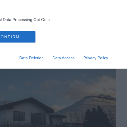
kureyri
l Data Processing Opt Outs
CONFIRM
Data Deletion
Data Access
Privacy Policy