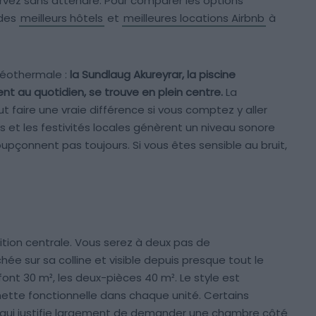
servez sans attendre. Pour comparer les options
 des
meilleurs hôtels
et
meilleures locations Airbnb
à
géothermale :
la Sundlaug Akureyrar, la piscine
nt au quotidien, se trouve en plein centre.
La
faire une vraie différence si vous comptez y aller
s et les festivités locales génèrent un niveau sonore
upçonnent pas toujours. Si vous êtes sensible au bruit,
tion centrale. Vous serez à deux pas de
rchée sur sa colline et visible depuis presque tout le
font 30 m², les deux-pièces 40 m². Le style est
ette fonctionnelle dans chaque unité. Certains
 qui justifie largement de demander une chambre côté