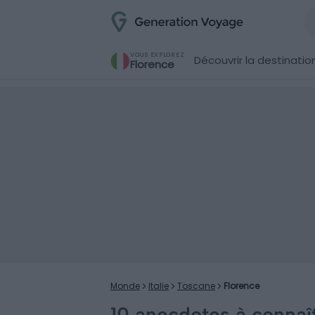
VOUS EXPLOREZ
Découvrir la destinatio
Florence
Monde
Italie
Toscane
Florence
10 anecdotes à connaî