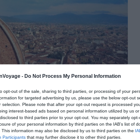
onVoyage -
Do Not Process My Personal Information
to opt-out of the sale, sharing to third parties, or processing of your per
mation d’architecte au sens traditionnel du terme.
formation for targeted advertising by us, please use the below opt-out s
it passé des années à
Rome
à étudier les structures
r selection. Please note that after your opt-out request is processed y
omprendre la géométrie et la mécanique des voûtes.
eing interest-based ads based on personal information utilized by us or
disclosed to third parties prior to your opt-out. You may separately opt-
418, il refuse de présenter ses plans, par crainte
losure of your personal information by third parties on the IAB’s list of
il lance un défi : faire tenir un œuf debout sur une
. This information may also be disclosed by us to third parties on the
IA
chouent. Il brise légèrement la base de l’œuf, et ça
Participants
that may further disclose it to other third parties.