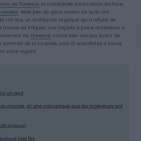
omo de Florence
, la cathédrale Santa Maria del Fiore,
Toscane
. Mais peu de gens savent ce qu’ils ont
e 140 ans, un architecte atypique qui a refusé de
ne messe de Pâques, une façade à peine antérieure à
e monument de
Florence
cache bien son jeu. Avant de
 sommet de la coupole, voici 10 anecdotes à savoir
nt votre regard.
uste un œuf
e du monde, et une mécanique que les ingénieurs ont
 de poisson
oujours pas fini