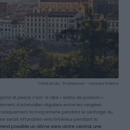
Crédit photo : Shutterstock – Veronika Galkina
spina di pesce
, c’est-à-dire « arête de poisson ».
alement à intervalles réguliers entre les rangées
mécaniquement la maçonnerie pendant le séchage du
se serait effondrée vers l’intérieur pendant la
 rend possible un dôme sans cintre central, une