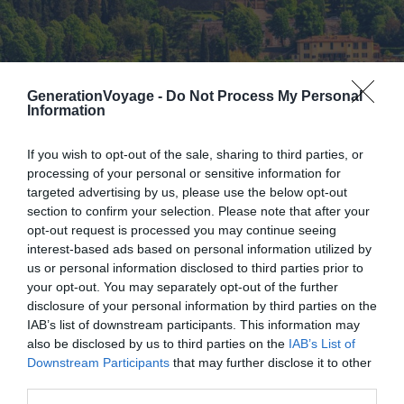
GenerationVoyage -
Do Not Process My Personal
Information
Shutterstock – V_E
If you wish to opt-out of the sale, sharing to third parties, or
Pourquoi nous l’avons sélectionné :
Il s’agit de l’une des
processing of your personal or sensitive information for
plus belles églises romanes de Florence, avec sa façade
targeted advertising by us, please use the below opt-out
élégante alternant marbre blanc de Carrare et
section to confirm your selection. Please note that after your
serpentinite verte. Son esplanade offre l’une des vues
opt-out request is processed you may continue seeing
les plus saisissantes sur la ville.
interest-based ads based on personal information utilized by
us or personal information disclosed to third parties prior to
your opt-out. You may separately opt-out of the further
Pour en savoir plus :
Construite à partir de 1013, l’église
disclosure of your personal information by third parties on the
San Miniato al Monte est dédiée au martyr San Miniato.
IAB’s list of downstream participants. This information may
Son architecture romane se remarque tout de suite
also be disclosed by us to third parties on the
IAB’s List of
grâce à la façade en marbre à motifs géométriques. À
Downstream Participants
that may further disclose it to other
third parties.
l’intérieur, admirez de magnifiques fresques et une