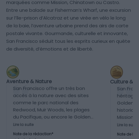
marquées comme Mission, Chinatown ou Castro.
Entre une balade sur Fisherman’s Wharf, une excursion
sur l’île-prison d’Alcatraz et une virée en vélo le long
de la baie, l’aventure urbaine prend des airs de carte
postale vivante. Gourmande, culturelle et innovante,
San Francisco séduit tous les esprits curieux en quête
de diversité, d’émotions et de liberté.
Aventure & Nature
Culture & P
San Francisco offre un très bon
San Franc
accès à la nature avec des sites
héritage 
comme le parc national des
Golden Ga
Redwood, Muir Woods, les plages
historiq
du Pacifique, ou encore le Golden
Mission Di
Gate Park. Les possibilités de
musées d
Lire la suite
Lire la suite
randonnées, balades à vélo, kayak
SFMOMA o
Note de la rédaction*
Note de la 
dans la baie et escapades dans les
of Scienc