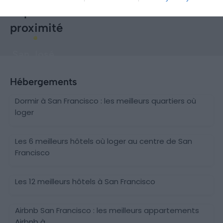
Explorer d'autres destinations à
proximité
San José
Hébergements
Dormir à San Francisco : les meilleurs quartiers où
loger
Les 6 meilleurs hôtels où loger au centre de San
Francisco
Les 12 meilleurs hôtels à San Francisco
Airbnb San Francisco : les meilleurs appartements
Airbnb à ...