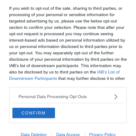
If you wish to opt-out of the sale, sharing to third parties, or
processing of your personal or sensitive information for
targeted advertising by us, please use the below opt-out
section to confirm your selection. Please note that after your
opt-out request is processed you may continue seeing
Activités
interest-based ads based on personal information utilized by
us or personal information disclosed to third parties prior to
Faire une croisière sur la baie de San
Survol de
your opt-out. You may separately opt-out of the further
Activité aquatique
Helicop
Francisco
Le 13 avr
disclosure of your personal information by third parties on the
Par Nei
Le 13 avril 2026
IAB’s list of downstream participants. This information may
Par Neil Thomas
also be disclosed by us to third parties on the
IAB’s List of
Downstream Participants
that may further disclose it to other
third parties.
Personal Data Processing Opt Outs
CONFIRM
Data Deletion
Data Access
Privacy Policy