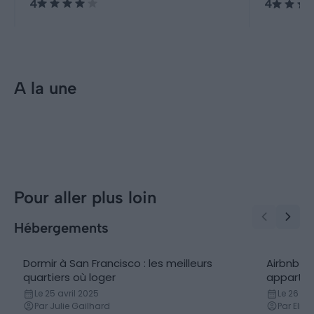
4
4
environs sont nombreuses, bien
que la ville soit relativement
urbaine.
A la une
Incontournables
Visiter San Francisco : 10
incontournables à faire et voir
...
Pour aller plus loin
Hébergements
Dormir à San Francisco : les meilleurs
Airbnb Sa
Conseils logement
Locatio
quartiers où loger
appartem
Le 25 avril 2025
Le 26 avr
Par Julie Gailhard
Par Elis