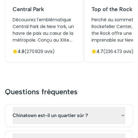
Central Park
Top of the Rock
Découvrez l'emblématique
Perché au sommet d
Central Park de New York, un
Rockefeller Center, T
havre de paix au cœur de la
the Rock offre une v
métropole. Conçu au XIXe
imprenable sur New Y
siècle, ce chef-d'œuvre
procurer des billets 
4.8
(
270 829
avis)
4.7
(
236 473
avis)
paysager combine histoire et
of the Rock permet 
culture, offrant des
découvrir un panora
paysages naturels
360 degrés, engloban
époustouflants et des ponts
Central Park, l'Empire
architecturaux
Building et la Statue d
remarquables. Initialement
Liberté. La visite du T
Questions fréquentes
créé pour offrir un espace
the Rock, avec son
vert aux citadins, c'est
ambiance art déco e
aujourd'hui un lieu
ascenseurs en verre,
incontournable de New York.
une expérience uniqu
Chinatown est-il un quartier sûr ?
Réservez vos billets pour une
alliant histoire et
visite guidée et explorez ce
émerveillement mod
trésor urbain qui attire des
dans la Big Apple.