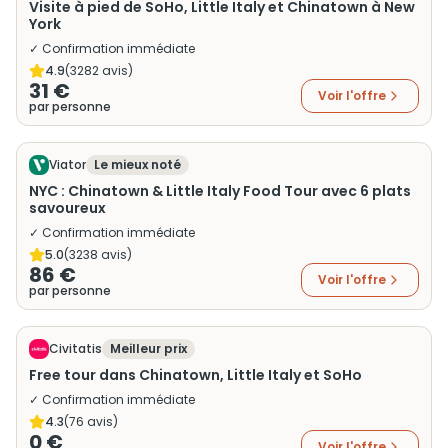
Visite à pied de SoHo, Little Italy et Chinatown à New
York
✓ Confirmation immédiate
4.9
(
3282
avis)
31 €
Voir l'offre
par personne
Viator
Le mieux noté
NYC : Chinatown & Little Italy Food Tour avec 6 plats
savoureux
✓ Confirmation immédiate
5.0
(
3238
avis)
86 €
Voir l'offre
par personne
Civitatis
Meilleur prix
Free tour dans Chinatown, Little Italy et SoHo
✓ Confirmation immédiate
4.3
(
76
avis)
0 €
Voir l'offre