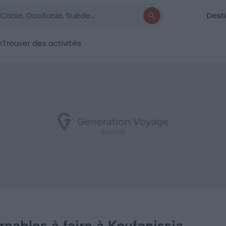
Dest
n
Trouver des activités
nables à faire à Koufonissia