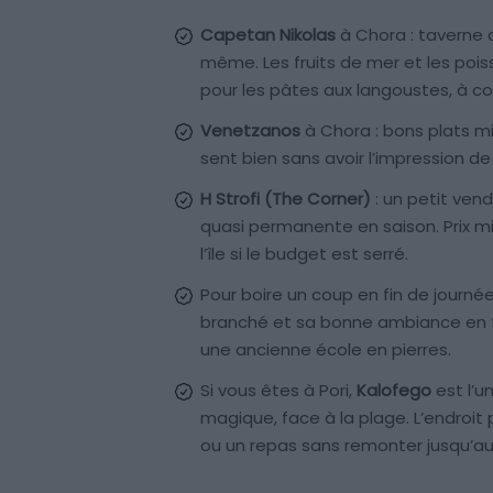
Capetan Nikolas
à Chora : taverne d
même. Les fruits de mer et les pois
pour les pâtes aux langoustes, à co
Venetzanos
à Chora : bons plats mi
sent bien sans avoir l’impression de
H Strofi (The Corner)
: un petit vend
quasi permanente en saison. Prix min
l’île si le budget est serré.
Pour boire un coup en fin de journ
branché et sa bonne ambiance en fo
une ancienne école en pierres.
Si vous êtes à Pori,
Kalofego
est l’un
magique, face à la plage. L’endroit 
ou un repas sans remonter jusqu’au 