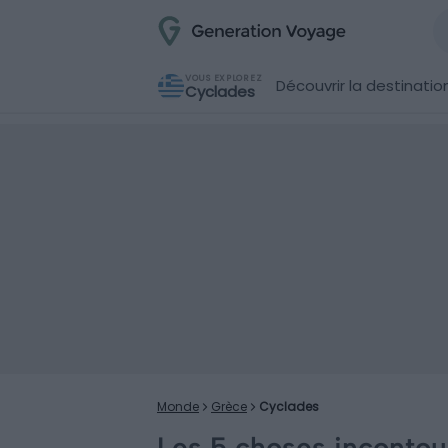
VOUS EXPLOREZ
Découvrir la destinatio
Cyclades
Monde
Grèce
Cyclades
Les 5 choses incontour