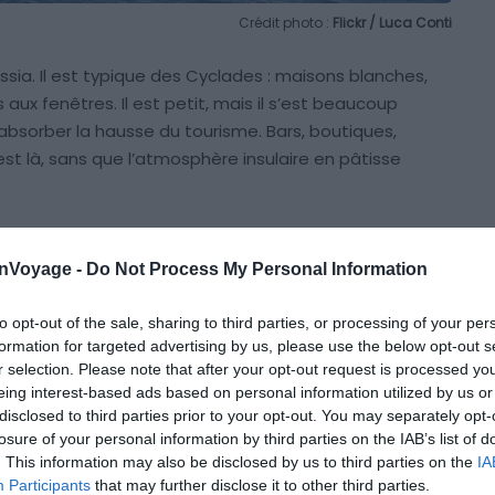
Crédit photo :
Flickr / Luca Conti
issia. Il est typique des Cyclades : maisons blanches,
 aux fenêtres. Il est petit, mais il s’est beaucoup
bsorber la hausse du tourisme. Bars, boutiques,
 est là, sans que l’atmosphère insulaire en pâtisse
. C’est le bon moment pour se promener dans le vieux
onVoyage -
Do Not Process My Personal Information
lise d’Agios Georgios et profiter des vues sur la mer et
 fin de journée, l’ambiance change complètement. Les
to opt-out of the sale, sharing to third parties, or processing of your per
rt des bars, et on comprend pourquoi l’île plaît autant
formation for targeted advertising by us, please use the below opt-out s
r selection. Please note that after your opt-out request is processed y
eing interest-based ads based on personal information utilized by us or
sible à pied depuis le village. La vue au coucher du
disclosed to third parties prior to your opt-out. You may separately opt-
losure of your personal information by third parties on the IAB’s list of
nt. Pas de foule, pas de barrières, juste la lumière du
. This information may also be disclosed by us to third parties on the
IA
Participants
that may further disclose it to other third parties.