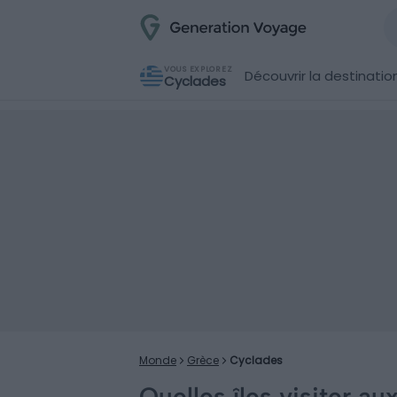
VOUS EXPLOREZ
Découvrir la destinatio
Cyclades
Monde
Grèce
Cyclades
Quelles îles visiter a