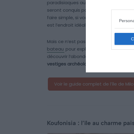
paradisiaques aux eaux cristallines. 
seront conquis par la beauté naturell
faire simple, si vous êtes à la recherc
Persona
est l’endroit idéal pour vous !
Mais ce n’est pas tout : en plus de ses 
bateau
pour explorer
les criques et le
découvrir l’abondante faune marine, ta
vestiges archéologiques
disséminés da
Voir le guide complet de l’île de Milo
Koufonisia : l’île au charme pai