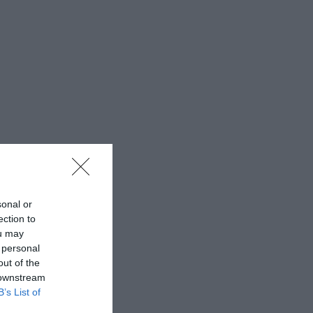
sonal or
ection to
ou may
 personal
out of the
 downstream
B’s List of