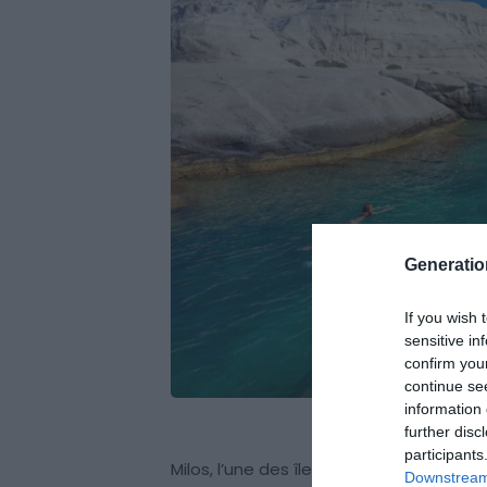
Generati
If you wish 
sensitive in
confirm you
continue se
information 
further disc
participants
Milos, l’une des îles les plus méridion
Downstream 