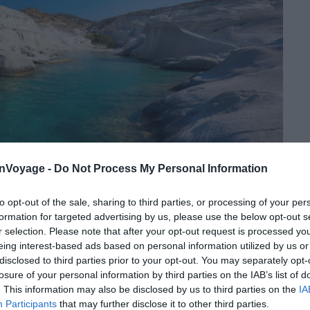
onVoyage -
Do Not Process My Personal Information
to opt-out of the sale, sharing to third parties, or processing of your per
formation for targeted advertising by us, please use the below opt-out s
r selection. Please note that after your opt-out request is processed y
eing interest-based ads based on personal information utilized by us or
disclosed to third parties prior to your opt-out. You may separately opt-
Crédit photo :
Shutterstock
.
losure of your personal information by third parties on the IAB’s list of
. This information may also be disclosed by us to third parties on the
IA
ales des Cyclades, est connue pour ses plages
Participants
that may further disclose it to other third parties.