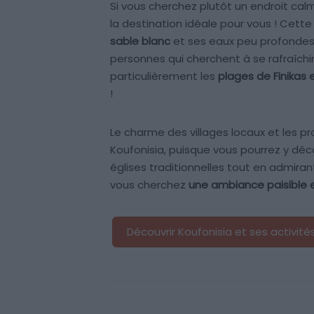
Si vous cherchez plutôt un endroit calm
la destination idéale pour vous ! Cett
sable blanc
et ses eaux peu profondes :
personnes qui cherchent à se rafraîchir
particulièrement les
plages de Finikas 
!
Le charme des villages locaux et les 
Koufonisia, puisque vous pourrez y déco
églises traditionnelles tout en admirant
vous cherchez
une ambiance paisible
Découvrir Koufonisia et ses activité