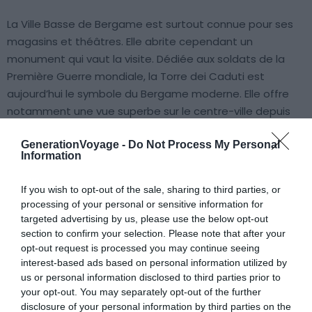
La Ville Basse de Bergame est surtout connue pour ses
magasins et théâtres. Elle abrite cependant un
monument qui vaut la visite. Dédiée aux soldats de la
Première Guerre mondiale, la Torre dei Caduti est
aujourd’hui le symbole du Bergame moderne. Elle offre
notamment une vue superbe sur le centre-ville depuis
sa terrasse panoramique.
GenerationVoyage -
Do Not Process My Personal
Information
À l’intérieur, un musée présente l’histoire du centre-ville,
dessiné par le célèbre architecte Piacentini.
If you wish to opt-out of the sale, sharing to third parties, or
processing of your personal or sensitive information for
targeted advertising by us, please use the below opt-out
Les musées de Bergame
section to confirm your selection. Please note that after your
opt-out request is processed you may continue seeing
interest-based ads based on personal information utilized by
us or personal information disclosed to third parties prior to
your opt-out. You may separately opt-out of the further
disclosure of your personal information by third parties on the