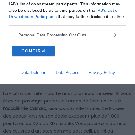
IAB’s list of downstream participants. This information may
also be disclosed by us to third parties on the
IAB’s List of
Downstream Participants
that may further disclose it to other
third parties.
Personal Data Processing Opt Outs
CONFIRM
Data Deletion
Data Access
Privacy Policy
Crédit photo : Shutterstock – KrimKate
La « città dei mille » abrite aussi plusieurs musées. Si vous
êtes de passage, prenez le temps de faire un tour à
l’
Académie Carrara
, sise sous la Ville Haute. Ce Musée
des Beaux-Arts et son école exposent plus de 1 800
peintures du XVe au XIXe siècle. Vous pourrez y admirer
des œuvres d’artistes comme Botticelli, Bellini ou