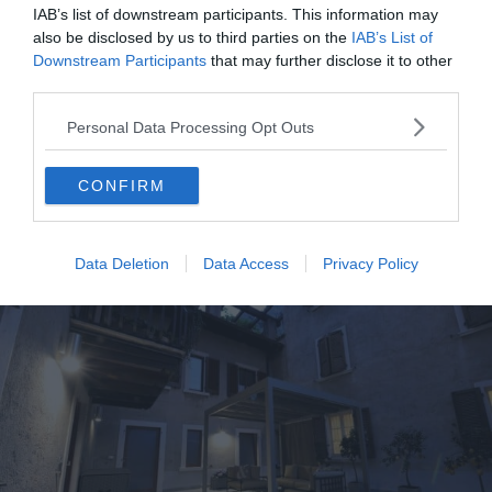
IAB’s list of downstream participants. This information may
sur la plage ou balades dans les ruelles du quartier
also be disclosed by us to third parties on the
IAB’s List of
animé, vous ne risquez pas de vous tourner les pouces.
Downstream Participants
that may further disclose it to other
third parties.
6. Belles Vacances Au Citron
Personal Data Processing Opt Outs
Voir ce logement
CONFIRM
Data Deletion
Data Access
Privacy Policy