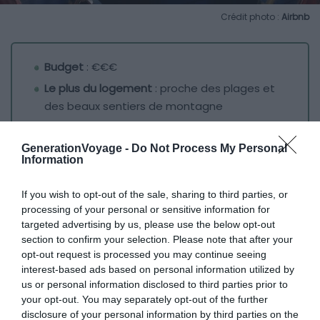
Crédit photo :
Airbnb
Budget
: €€€
Le plus du logement
: proche des plages et
des beaux sentiers de montagne
Niché dans un immeuble historique au bord de l’eau, cet
GenerationVoyage -
Do Not Process My Personal
Information
Airbnb au Lac de Garde est un lieu fabuleux pour un
séjour à deux.
If you wish to opt-out of the sale, sharing to third parties, or
processing of your personal or sensitive information for
Réveillez-vous face à un toit en tuile où fleurissent les
targeted advertising by us, please use the below opt-out
bougainvilliers, prenez un café devant une vue incroyable
section to confirm your selection. Please note that after your
opt-out request is processed you may continue seeing
sur le lac et le
Monte Baldo
et concoctez votre
interest-based ads based on personal information utilized by
programme de la journée.
us or personal information disclosed to third parties prior to
your opt-out. You may separately opt-out of the further
Randonnées sur les sentiers de montagnes, bronzette
disclosure of your personal information by third parties on the