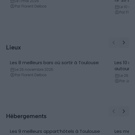
Le 1 mai 2026
Par Florent Delbos
Le 10 avr
Par Flor
Lieux
Les 8 meilleurs bars où sortir à Toulouse
Les 10 me
Bars et restaurants
Sites na
autour d
Le 26 novembre 2025
Par Florent Delbos
Le 26 avr
Par Just
Hébergements
Les 9 meilleurs appart’hôtels à Toulouse
Les meil