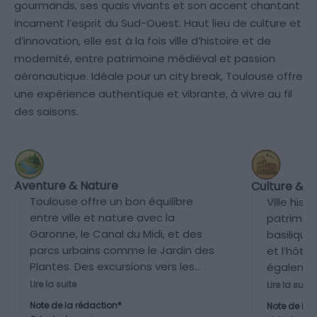
gourmands, ses quais vivants et son accent chantant
incarnent l’esprit du Sud-Ouest. Haut lieu de culture et
d’innovation, elle est à la fois ville d’histoire et de
modernité, entre patrimoine médiéval et passion
aéronautique. Idéale pour un city break, Toulouse offre
une expérience authentique et vibrante, à vivre au fil
des saisons.
Aventure & Nature
Culture & P
Toulouse offre un bon équilibre
Ville hist
entre ville et nature avec la
patrimoin
Garonne, le Canal du Midi, et des
basilique 
parcs urbains comme le Jardin des
et l’hôte
Plantes. Des excursions vers les
également
Pyrénées ou la campagne du
des musé
Lire la suite
Lire la suite
Lauragais sont possibles à
ou la Cité
Note de la rédaction*
Note de la 
proximité, mais l’environnement
culturell