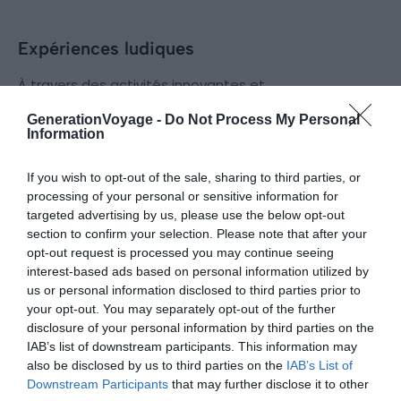
Expériences ludiques
À travers des activités innovantes et
divertissantes, repoussez vos limites avec
GenerationVoyage -
Do Not Process My Personal
les expériences ludiques proposées.
Information
If you wish to opt-out of the sale, sharing to third parties, or
4 expériences pour tester la réalité
Où faire 
processing of your personal or sensitive information for
virtuelle à Toulouse
Toulouse
targeted advertising by us, please use the below opt-out
Le 26 novembre 2025
Le 20 n
section to confirm your selection. Please note that after your
Par Julie Lecornec
Par Van
opt-out request is processed you may continue seeing
interest-based ads based on personal information utilized by
us or personal information disclosed to third parties prior to
your opt-out. You may separately opt-out of the further
disclosure of your personal information by third parties on the
Informations pratiques
IAB’s list of downstream participants. This information may
also be disclosed by us to third parties on the
IAB’s List of
Canal du Midi, entre croisières et
Comment
Downstream Participants
that may further disclose it to other
Location de bateau
Locatio