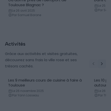
Toulouse Blagnac ?
Le 25 avr
Par Samu
Le 26 avril 2025
Par Samuel Barone
Activités
Grâce aux activités et visites gratuites,
découvrez sans frais la ville rose et ses
trésors cachés.
Les 9 meilleurs cours de cuisine à faire à
Les 10 pl
Cours de cuisine
Randon
Toulouse
autour d
Le 26 novembre 2025
Le 26 avr
Par Yann Losseau
Par Thib