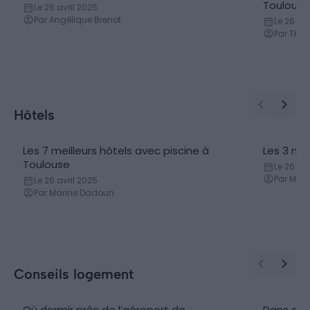
Appart hôtel
Locatio
Toulouse
Le 26 avril 2025
Par Angélique Brenot
Le 26 avr
Par Thib
Hôtels
Les 7 meilleurs hôtels avec piscine à
Les 3 mei
Toulouse
Le 26 avr
Par Mar
Le 26 avril 2025
Par Marine Dadoun
Conseils logement
Où dormir près de l’aéroport de
Dans quel