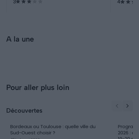
3
4
reste majoritairement urbain.
valeur.
A la une
Incontournables
Visiter Toulouse : 10
incontournables à faire et voir
Pour aller plus loin
Découvertes
Bordeaux ou Toulouse : quelle ville du
Programm
Sud-Ouest choisir ?
2026 : q
19-20 se