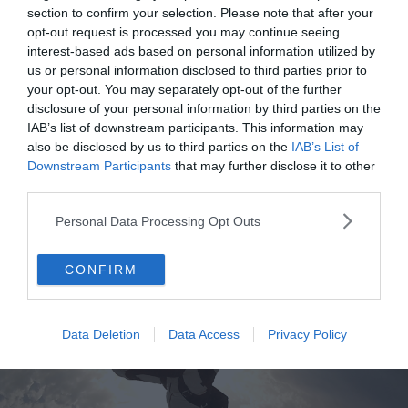
section to confirm your selection. Please note that after your
Bayonne, le simulateur de chute libre,
AirFly64
saura
opt-out request is processed you may continue seeing
répondre à vos attentes ! Il est le premier simulateur
interest-based ads based on personal information utilized by
de chute libre du Pays Basque. Vous pouvez y
us or personal information disclosed to third parties prior to
découvrir les sensations de la chute libre dès l’âge de
your opt-out. You may separately opt-out of the further
disclosure of your personal information by third parties on the
5 ans ! Pour les débutants et les personnes
IAB’s list of downstream participants. This information may
confirmées. Il se situe dans la zone d’Ametzondo-
also be disclosed by us to third parties on the
IAB’s List of
IKEA.
Downstream Participants
that may further disclose it to other
third parties.
Où sauter en parachute à Toulouse et
Personal Data Processing Opt Outs
ses environs ?
CONFIRM
Data Deletion
Data Access
Privacy Policy