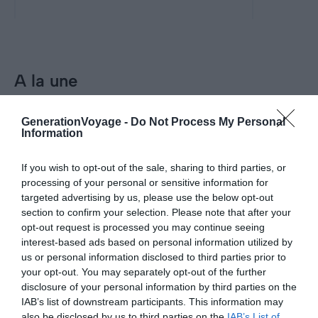
destinations nature.
taille.
A la une
Incontournables
GenerationVoyage -
Do Not Process My Personal
Information
Visiter Rodez : les 11 choses
incontournables à faire
If you wish to opt-out of the sale, sharing to third parties, or
processing of your personal or sensitive information for
Pour aller plus loin
targeted advertising by us, please use the below opt-out
section to confirm your selection. Please note that after your
Hébergements
opt-out request is processed you may continue seeing
interest-based ads based on personal information utilized by
Airbnb Rodez : les meilleures locations Airbnb à
us or personal information disclosed to third parties prior to
Locations de vacances
Rodez
your opt-out. You may separately opt-out of the further
Le 26 avril 2025
disclosure of your personal information by third parties on the
Par Julie Paris
IAB’s list of downstream participants. This information may
also be disclosed by us to third parties on the
IAB’s List of