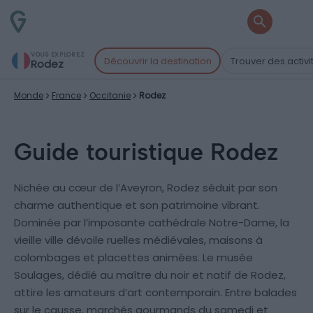
VOUS EXPLOREZ
Découvrir la destination
Trouver des activi
Rodez
Monde
France
Occitanie
Rodez
Guide touristique Rodez
Nichée au cœur de l’Aveyron, Rodez séduit par son
charme authentique et son patrimoine vibrant.
Dominée par l’imposante cathédrale Notre-Dame, la
vieille ville dévoile ruelles médiévales, maisons à
colombages et placettes animées. Le musée
Soulages, dédié au maître du noir et natif de Rodez,
attire les amateurs d’art contemporain. Entre balades
sur le causse, marchés gourmands du samedi et