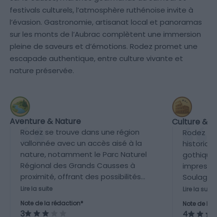
festivals culturels, l’atmosphère ruthénoise invite à
l’évasion. Gastronomie, artisanat local et panoramas
sur les monts de l’Aubrac complètent une immersion
pleine de saveurs et d’émotions. Rodez promet une
escapade authentique, entre culture vivante et
nature préservée.
Aventure & Nature
Culture & P
Rodez se trouve dans une région
Rodez po
vallonnée avec un accès aisé à la
historiqu
nature, notamment le Parc Naturel
gothique
Régional des Grands Causses à
impressi
proximité, offrant des possibilités
Soulages
de randonnées. Cependant, l'offre
et plusie
Lire la suite
Lire la suite
d'activités outdoor reste limitée
galeries. 
Note de la rédaction*
Note de la 
comparée aux grandes
valorisée
3
4