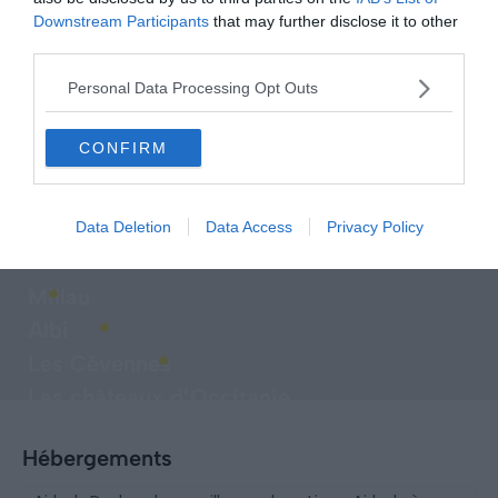
Downstream Participants
that may further disclose it to other
third parties.
Personal Data Processing Opt Outs
CONFIRM
Explorer d'autres destinations à
Data Deletion
Data Access
Privacy Policy
proximité
Millau
Albi
Les Cévennes
Les châteaux d’Occitanie
Hébergements