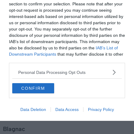
section to confirm your selection. Please note that after your
opt-out request is processed you may continue seeing
interest-based ads based on personal information utilized by
us or personal information disclosed to third parties prior to
your opt-out. You may separately opt-out of the further
disclosure of your personal information by third parties on the
IAB’s list of downstream participants. This information may
also be disclosed by us to third parties on the
IAB’s List of
Downstream Participants
that may further disclose it to other
Crédit photo : Shutterstock / FredP
third parties.
Personal Data Processing Opt Outs
Les hôtels qui se situent à proximité de l’aéroport
peuvent être à des prix élevés ou complets. Par
CONFIRM
conséquent, il est judicieux de regarder les logements se
trouvant dans les villes avoisinantes. Vous aurez
notamment la possibilité de choisir parmi de nombreux
Data Deletion
Data Access
Privacy Policy
appartements
Airbnb
.
Blagnac