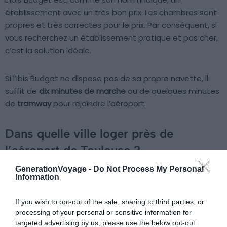
établissement avec un très bon prix. Les chambres sont
propres et très correctes pour le prix. Par conséquent, si
vous recherchez un établissement pratique et pas cher,
c’est la solution idéale.
Si l’Ibis Budget ne dispose pas de sa propre navette, il
suffit de
dix minutes de marche
ou de quelques minutes
de
tramway
pour rejoindre l’aéroport.
Dans quelle ville loger près de
l’aéroport de Toulouse ?
GenerationVoyage -
Do Not Process My Personal
Information
If you wish to opt-out of the sale, sharing to third parties, or
processing of your personal or sensitive information for
targeted advertising by us, please use the below opt-out