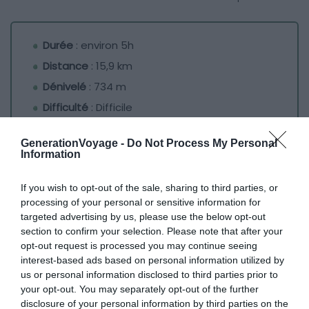
Durée
: environ 5h
Distance
: 15,9 km
Dénivelé
: 734 m
Difficulté
: Difficile
Voir le tracé de la randonnée
GenerationVoyage -
Do Not Process My Personal
Information
Cette balade autour de Toulouse est un incontournable
touristique. Elle traverse le village d’Hautpoul, haut lieu du
If you wish to opt-out of the sale, sharing to third parties, or
catharisme et berceau de la ville de Mazamet. Le circuit
processing of your personal or sensitive information for
targeted advertising by us, please use the below opt-out
enchaîne les lacets entre les gorges de l’Arnette et sa
section to confirm your selection. Please note that after your
vallée. Un point de vue exceptionnel sur cette dernière
opt-out request is processed you may continue seeing
vous est proposé de la passerelle de Mazamet.
interest-based ads based on personal information utilized by
us or personal information disclosed to third parties prior to
your opt-out. You may separately opt-out of the further
Longue de 140 mètres de long, elle est perchée à plus de
disclosure of your personal information by third parties on the
70 mètres au-dessus des eaux tumultueuses venues de