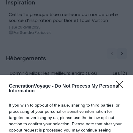
Inspiration
Cette île grecque élue meilleure au monde a été
Découvertes
source d’inspiration pour Dior et Louis Vuitton
Le 26 avril 2025
Par Sandra Petricevic
Hébergements
Dormir à Milos : les meilleurs endroits où
Les 12 me
Conseils logement
Hôtels
loger
Le 26 avr
Par Thib
GenerationVoyage -
Do Not Process My Personal
Le 25 avril 2025
Information
Par Samuel Métairie
If you wish to opt-out of the sale, sharing to third parties, or
processing of your personal or sensitive information for
targeted advertising by us, please use the below opt-out
section to confirm your selection. Please note that after your
Ferry
opt-out request is processed you may continue seeing