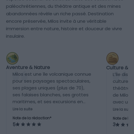
paléochrétiennes, du théâtre antique et des mines
abandonnées révèle un riche passé. Destination
encore préservée, Milos invite à une véritable
immersion entre nature, histoire et douceur de vivre
insulaire.
Aventure & Nature
Culture & P
Milos est une île volcanique connue
L’île dis
pour ses paysages spectaculaires,
culturels
ses plages uniques (plus de 70),
théâtre 
ses falaises blanches, ses grottes
de Milos,
maritimes, et ses excursions en
avec une
mer. L'île offre une expérience
de Milo. 
Lire la suite
Lire la suite
nature exceptionnelle avec de
modérée p
Note de la rédaction*
Note de la 
nombreuses possibilités de
grecques 
5
3
randonnée, de navigation, et
comme De