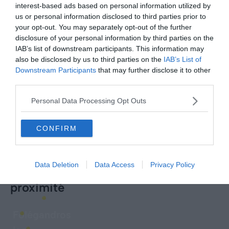
interest-based ads based on personal information utilized by
Comment aller à Milos depuis Athènes
Comment 
us or personal information disclosed to third parties prior to
en ferry ?
en ferry 
your opt-out. You may separately opt-out of the further
Le 26 avril 2025
Le 26 avr
disclosure of your personal information by third parties on the
Par Samuel Métairie
Par Céli
IAB’s list of downstream participants. This information may
also be disclosed by us to third parties on the
IAB’s List of
Downstream Participants
that may further disclose it to other
third parties.
Personal Data Processing Opt Outs
CONFIRM
Data Deletion
Data Access
Privacy Policy
Explorer d'autres destinations à
proximité
Folégandros