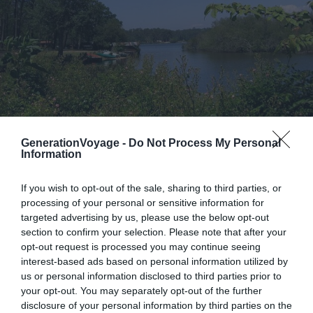
Crédit photo :
Wikimedia – PIERRE ANDRE LECLERCQ
GenerationVoyage -
Do Not Process My Personal
Information
Petite commune d’un peu plus de 1 000 habitants,
If you wish to opt-out of the sale, sharing to third parties, or
Aureilhan
ne se trouve qu’à 3 kilomètres du centre-ville
processing of your personal or sensitive information for
de Mimizan. C’est l’endroit idéal si vous partez en famille
targeted advertising by us, please use the below opt-out
ou si vous voulez être à proximité de la ville tout en étant
section to confirm your selection. Please note that after your
au calme et plus proche de la nature.
opt-out request is processed you may continue seeing
interest-based ads based on personal information utilized by
us or personal information disclosed to third parties prior to
Des campings se trouvent autour de l’
étang d’Aureilhan
your opt-out. You may separately opt-out of the further
et vous aurez la possibilité de profiter des nombreuses
disclosure of your personal information by third parties on the