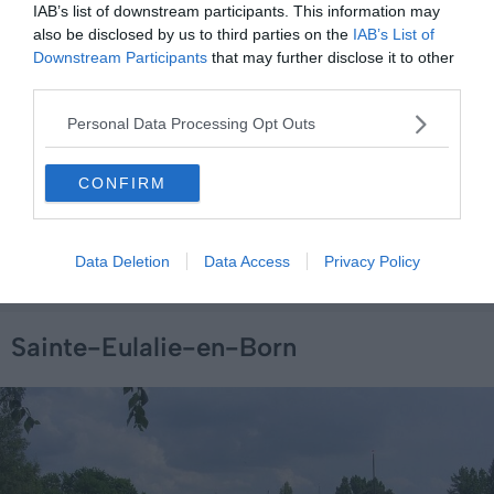
activités proposées sur le site, telles que du golf,
IAB’s list of downstream participants. This information may
accrobranche, paddle, kayak, paintball… De quoi ravir tout
also be disclosed by us to third parties on the
IAB’s List of
Downstream Participants
that may further disclose it to other
le monde !
third parties.
Personal Data Processing Opt Outs
Trouver un hôtel à Aureilhan
Trouver une maison de vacances à Aureilhan
CONFIRM
Data Deletion
Data Access
Privacy Policy
Sainte-Eulalie-en-Born