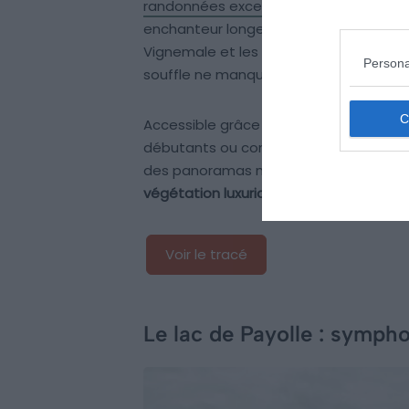
randonnées exceptionnelles
. Situé da
enchanteur longe le célèbre sentier d
Vignemale et les sommets de Mayoure
Persona
souffle ne manquera pas de vous émerv
Accessible grâce à un télésiège, le la
débutants ou confirmés. Quel que soit v
des panoramas magnifiques. Ressourc
végétation luxuriante
et d’une atmosph
Voir le tracé
Le lac de Payolle : symph