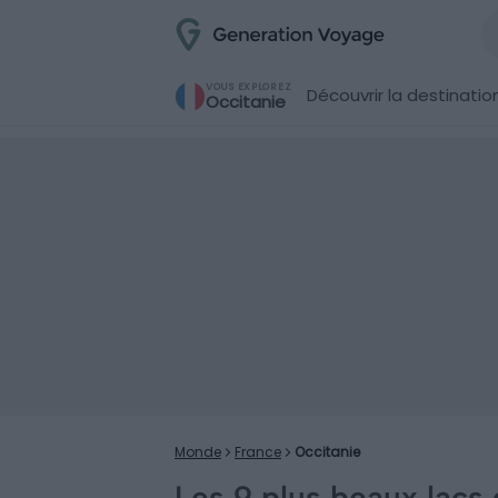
VOUS EXPLOREZ
Découvrir la destinatio
Occitanie
Monde
France
Occitanie
Les 9 plus beaux lacs