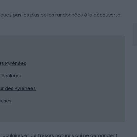
anquez pas les plus belles randonnées à la découverte
es Pyrénées
e couleurs
œur des Pyrénées
euses
aculaires et de trésors naturels qui ne demandent