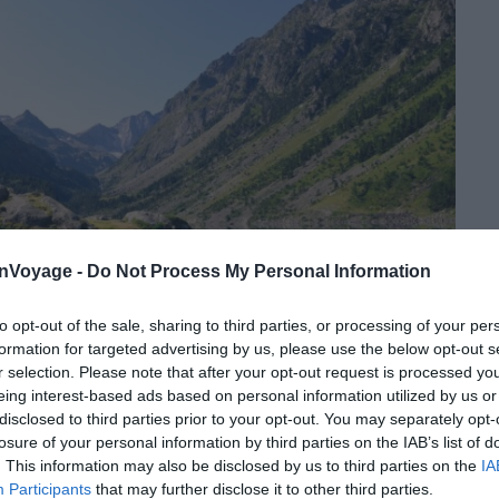
onVoyage -
Do Not Process My Personal Information
to opt-out of the sale, sharing to third parties, or processing of your per
formation for targeted advertising by us, please use the below opt-out s
r selection. Please note that after your opt-out request is processed y
eing interest-based ads based on personal information utilized by us or
disclosed to third parties prior to your opt-out. You may separately opt-
Shutterstock – Vaclav Volrab
losure of your personal information by third parties on the IAB’s list of
. This information may also be disclosed by us to third parties on the
IA
ux lacs d’Occitanie, offrant des
possibilités de
Participants
that may further disclose it to other third parties.