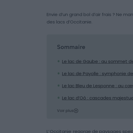
Envie d’un grand bol d’air frais ? Ne m
des lacs d’Occitanie.
Sommaire
Le lac de Gaube : au sommet d
Le lac de Payolle : symphonie d
Le lac Bleu de Lesponne : au c
Le lac d’Oô : cascades majestu
Voir plus
L’
Occitanie
regorge de paysages spect