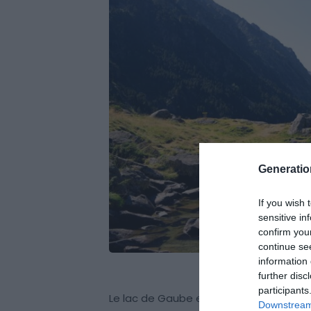
Generati
If you wish 
sensitive in
confirm you
continue se
information 
further disc
participants
Le lac de Gaube est l’un des 9 plus bea
Downstream 