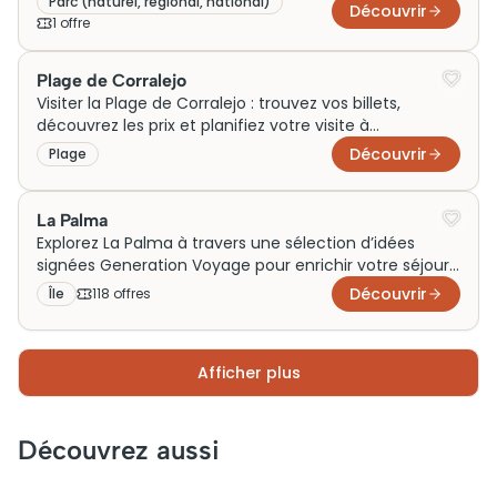
Tenerife. Réservez dès maintenant !
Parc (naturel, régional, national)
Découvrir
1
offre
Plage de Corralejo
Visiter la Plage de Corralejo : trouvez vos billets,
découvrez les prix et planifiez votre visite à
Fuerteventura. Réservez dès maintenant !
Découvrir
Plage
La Palma
Explorez La Palma à travers une sélection d’idées
signées Generation Voyage pour enrichir votre séjour.
Entre activités en famille, escapades en couple ou
Découvrir
Île
118
offre
s
sorties nature le temps d’un week-end, l’île dévoile
des visites volcaniques, des randonnées
spectaculaires et de superbes expériences autour de
Afficher plus
paysages préservés pour vivre un voyage inoubliable.
Découvrez aussi