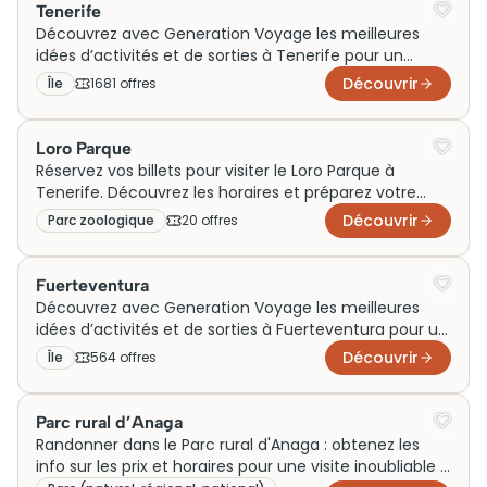
Tenerife
Découvrez avec Generation Voyage les meilleures
idées d’activités et de sorties à Tenerife pour un
voyage en famille, un week-end en couple ou des
Découvrir
Île
1681
offre
s
visites incontournables autour de l’île. Profitez
d’expériences variées entre nature, mer et volcans
pour vivre des moments inoubliables sous le soleil des
Loro Parque
Canaries.
Réservez vos billets pour visiter le Loro Parque à
Tenerife. Découvrez les horaires et préparez votre
visite dans ce parc incontournable.
Découvrir
Parc zoologique
20
offre
s
Fuerteventura
Découvrez avec Generation Voyage les meilleures
idées d’activités et de sorties à Fuerteventura pour un
voyage inoubliable. Que vous partiez en famille, en
Découvrir
Île
564
offre
s
couple ou le temps d’un week-end, explorez des
visites incontournables et des expériences uniques
autour de cette île espagnole baignée par l’Atlantique.
Parc rural d’Anaga
Randonner dans le Parc rural d'Anaga : obtenez les
info sur les prix et horaires pour une visite inoubliable à