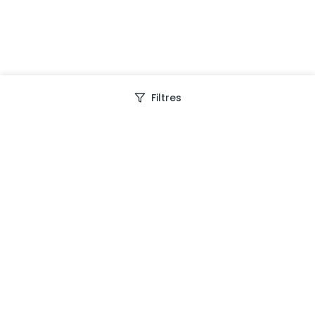
Filtres
Depuis 2013, Generation Voyage vous fait découvrir
des expériences mémorables et vous guide pour les
vivre pleinement.