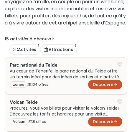
voyagiez en famille, en couple ou pour un week‑end,
explorez des visites incontournables et réservez vos
billets pour profiter, dès aujourd’hui, de tout ce qu’il y
a à vivre autour de cet archipel ensoleillé d’Espagne.
15
activité
s
à découvrir
1
8
Activités
Attractions
Parc national du Teide
Au cœur de Tenerife, le parc national du Teide offre
un terrain idéal pour des idées de sorties et d’activités
en famille, en couple ou lors d’un week-end.
Découvrir
zones
104
offre
s
Generation Voyage y présente les visites
incontournables et les expériences à vivre autour de
ce volcan emblématique, pour enrichir chaque
Volcan Teide
voyage au sein de ce paysage naturel unique en
Procurez-vous vos billets pour visiter le Volcan Teide!
Espagne.
Découvrez les tarifs et horaires pour une visite
inoubliable. Réservez dès maintenant!
Découvrir
Volcan
8
offre
s