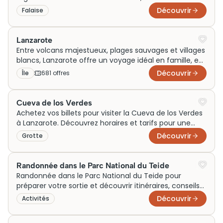
pour une visite inoubliable! Réservez maintenant!
Découvrir
Falaise
Lanzarote
Entre volcans majestueux, plages sauvages et villages
blancs, Lanzarote offre un voyage idéal en famille, en
couple ou le temps d’un week‑end. Generation
Découvrir
Île
681
offre
s
Voyage vous aide à trouver les meilleures idées
d’activités, sorties et visites autour de cette île des
Canaries, pour profiter pleinement de chaque instant
Cueva de los Verdes
sous le soleil espagnol.
Achetez vos billets pour visiter la Cueva de los Verdes
à Lanzarote. Découvrez horaires et tarifs pour une
visite inoubliable. Ne manquez pas cette expérience!
Découvrir
Grotte
Randonnée dans le Parc National du Teide
Randonnée dans le Parc National du Teide pour
préparer votre sortie et découvrir itinéraires, conseils
pratiques et accès essentiels.
Découvrir
Activités