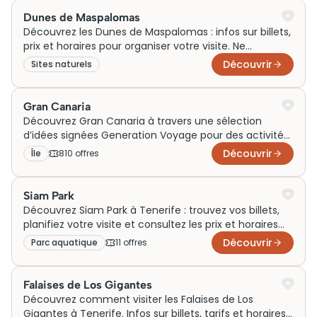
Dunes de Maspalomas
Découvrez les Dunes de Maspalomas : infos sur billets,
prix et horaires pour organiser votre visite. Ne
manquez pas cette expérience incontournable !
Découvrir
Sites naturels
Gran Canaria
Découvrez Gran Canaria à travers une sélection
d’idées signées Generation Voyage pour des activités
en famille, en couple ou entre amis. Entre plages
Découvrir
Île
810
offre
s
idylliques, sorties nature et visites culturelles, profitez
d’un week‑end ou d’un voyage complet pour explorer
tout ce qui s’offre à vous autour de cette île
Siam Park
envoûtante des Canaries.
Découvrez Siam Park à Tenerife : trouvez vos billets,
planifiez votre visite et consultez les prix et horaires
pour une expérience inoubliable!
Découvrir
Parc aquatique
11
offre
s
Falaises de Los Gigantes
Découvrez comment visiter les Falaises de Los
Gigantes à Tenerife. Infos sur billets, tarifs et horaires