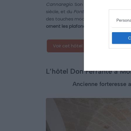
Cannaregio
. Son emplacement est idé
siècle, et du
Ponte dei Tre Archi
. Côté 
des touches modernes. Les chambres 
Persona
ornent les plafonds illustrent le riche 
Voir cet hôtel
L’hôtel Don Ferrante à Mo
Ancienne forteresse 