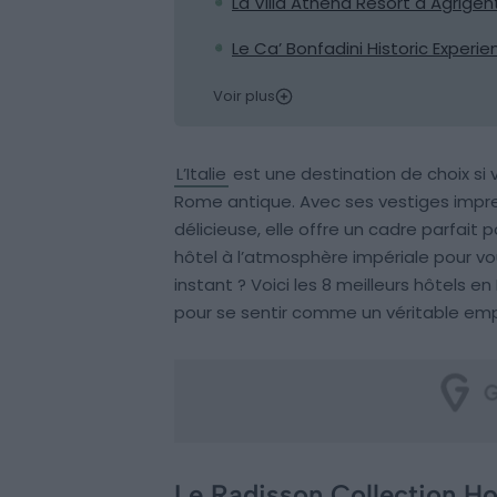
La Villa Athena Resort à Agrigen
Le Ca’ Bonfadini Historic Experi
Voir plus
L’Italie
est une destination de choix si
Rome antique. Avec ses vestiges impres
délicieuse, elle offre un cadre parfait 
hôtel à l’atmosphère impériale pour vo
instant ? Voici les 8 meilleurs hôtels e
pour se sentir comme un véritable empe
Le Radisson Collection Ho