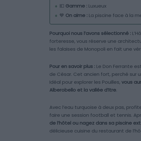
💶
Gamme :
Luxueux
💙
On aime :
La piscine face à la m
Pourquoi nous l’avons sélectionné :
L’Hô
forteresse, vous réserve une architec
les falaises de Monopoli en fait une vé
Pour en savoir plus :
Le Don Ferrante est
de César. Cet ancien fort, perché sur u
Idéal pour explorer les Pouilles,
vous aur
Alberobello et la vallée d’Itre
.
Avec l’eau turquoise à deux pas, profite
faire une session football et tennis. A
de l’hôtel ou nagez dans sa piscine ext
délicieuse cuisine du restaurant de l’hô