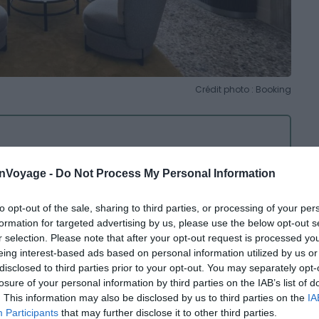
Crédit photo : Booking
onVoyage -
Do Not Process My Personal Information
nds peints
to opt-out of the sale, sharing to third parties, or processing of your per
adisson Collection Hotel allie à la perfection histoire
formation for targeted advertising by us, please use the below opt-out s
zo Nani
, il offre une immersion totale dans la riche
r selection. Please note that after your opt-out request is processed y
eing interest-based ads based on personal information utilized by us or
ntemporel, cet hôtel aurait sans aucun doute séduit un
disclosed to third parties prior to your opt-out. You may separately opt-
sar.
losure of your personal information by third parties on the IAB’s list of
. This information may also be disclosed by us to third parties on the
IA
ion se situe en plein
Venise
, au bord du
Canale di
Participants
that may further disclose it to other third parties.