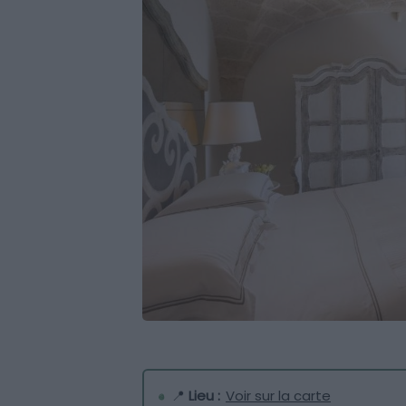
📍
Lieu :
Voir sur la carte