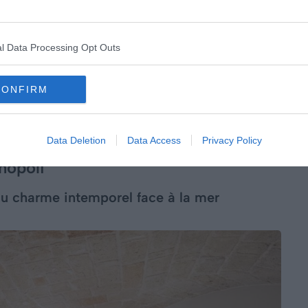
al, à deux pas du
Ponte delle Guglie
, datant du XVIe
design, l’hôtel mélange le style italien classique avec
sont confortables et
les magnifiques fresques qui
l Data Processing Opt Outs
passé de la Sérénissime
.
CONFIRM
Data Deletion
Data Access
Privacy Policy
nopoli
au charme intemporel face à la mer