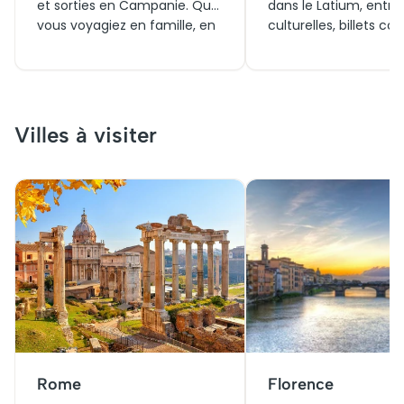
et sorties en Campanie. Que
dans le Latium, entre 
vous voyagiez en famille, en
culturelles, billets co
couple ou le temps d’un
et expériences à vivr
week-end, explorez des
couple ou en famille.
visites incontournables,
week-end ou un voya
réservez vos billets
long, explorez ce qu’il
facilement et profitez
faire aujourd’hui et t
Villes à visiter
d’expériences uniques
qu’il y a autour de R
autour de Naples, Pompéi ou
de ses trésors antiqu
la côte amalfitaine pour
vivre un séjour inoubliable.
Rome
Florence