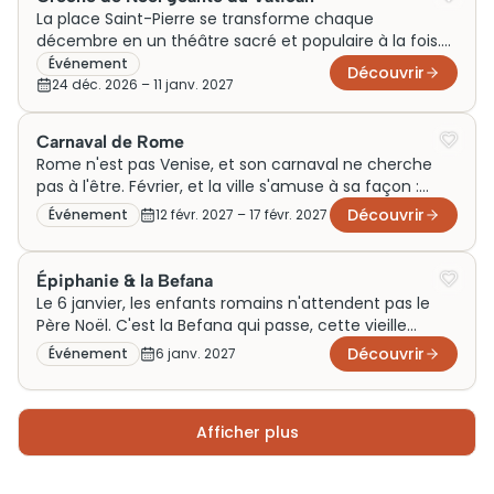
La place Saint-Pierre se transforme chaque
décembre en un théâtre sacré et populaire à la fois.
La crèche géante qui trône au pied de l'obélisque
Événement
Découvrir
n'est pas qu'une décoration : c'est un événement en
24 déc. 2026
– 11 janv. 2027
soi, attendu, commenté, photographié par des
millions de visiteurs venus des quatre coins du monde.
Carnaval de Rome
Les Romains, eux, y passent souvent le soir, presque
Rome n'est pas Venise, et son carnaval ne cherche
en passant, comme on rend visite à quelque chose
pas à l'être. Février, et la ville s'amuse à sa façon :
de familier. Grande et intime à la fois. C'est ça, Rome
défilés costumés sur la Via del Corso, confettis plein
Découvrir
Événement
12 févr. 2027
– 17 févr. 2027
à Noël.
les pavés, animations dans les quartiers historiques.
Populaire et sans prétention, le carnaval romain puise
dans une tradition multiséculaire que les familles
Épiphanie & la Befana
perpétuent avec une simplicité attachante. Loin des
Le 6 janvier, les enfants romains n'attendent pas le
strass et des paillettes, c'est la fête du coin de la rue.
Père Noël. C'est la Befana qui passe, cette vieille
Authentique, comme Rome sait l'être.
sorcière bienveillante à la chevelure hirsute et au balai
Découvrir
Événement
6 janv. 2027
volant, qui remplit les chaussettes de bonbons ou de
charbon selon les mérites de chacun. Place Navone
se couvre de stands de sucreries et de jouets depuis
Afficher plus
des semaines. Un rituel populaire ancré dans chaque
famille romaine, bien plus viscéral que Noël. L'hiver
romain a ses propres magie.