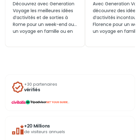
Découvrez avec Generation
Avec Generation Voy
Voyage les meilleures idées
découvrez des idées
d’activités et de sorties à
d’activités incontour
Rome pour un week-end ou
Florence pour un wee
un voyage en famille ou en
un voyage en famille
couple. Trouvez des visites
escapade en couple. 
incontournables, des billets
visites culturelles, sor
pour aujourd’hui, ainsi que
dans les quartiers his
des expériences uniques
billets pour les musée
autour des quartiers
expériences uniques 
emblématiques de la
de la ville, trouvez f
capitale italienne.
quoi faire aujourd’hui
+30 partenaires
vivre Florence inten
vérifiés
...
+20 Millions
de visiteurs annuels