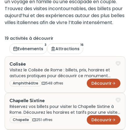
un voyage en famille ou une escapade en couple.
Trouvez des visites incontournables, des billets pour
aujourd’hui et des expériences autour des plus belles
villes italiennes afin de vivre l’Italie intensément.
19
activité
s
à découvrir
3
16
Evènements
Attractions
Colisée
Visitez le Colisée de Rome : billets, prix, horaires et
astuces pratiques pour découvrir ce monument
emblématique.
Découvrir
Amphithéâtre
548
offre
s
Chapelle Sixtine
Réservez vos billets pour visiter la Chapelle Sixtine à
Rome. Découvrez les horaires et tarifs pour une visite
inoubliable!
Découvrir
Chapelle
251
offre
s