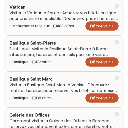
Vatican
Visiter le Vatican à Rome : Achetez vos billets en ligne
pour une visite inoubliable. Découvrez prix et horaires
dès maintenant.
Découvrir
Monuments religieux
483
offre
s
Basilique Saint-Pierre
Billets pour visiter la Basilique Saint-Pierre à Rome :
infos sur prix, horaires et conseils pour une visite
inoubliable. Réservez dès maintenant !
Découvrir
Basilique
172
offre
s
Basilique Saint Marc
Visiter la Basilique Saint Marc à Venise : Découvrez
tarifs et horaires pour réserver vos billets et optimiser
votre visite dans ce joyau architectural.
Découvrir
Basilique
138
offre
s
Galerie des Offices
Comment visiter la Galerie des Offices à Florence :
réservez vos billets, vérifiez les prix et planifiez votre