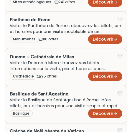
horaires pour une expérience inoubliable!
Découvrir
Sites archéologiques
241
offre
s
Panthéon de Rome
Visiter le Panthéon de Rome : découvrez les billets, prix
et horaires pour une visite inoubliable de ce
monument emblématique. Réservez vite !
Découvrir
Monuments
116
offre
s
Duomo – Cathédrale de Milan
Visiter le Duomo à Milan : trouvez vos billets.
Informations sur la visite, prix et horaires pour
découvrir la majestueuse cathédrale.
Découvrir
Cathédrale
95
offre
s
Basilique de Sant'Agostino
Visiter la Basilique de Sant'Agostino à Rome: infos
billets, prix et horaires pour une visite simple et rapide
à découvrir facilement maintenant.
Découvrir
Basilique
Crèche de Noël géante du Vatican