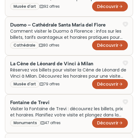
visite dès maintenant !
Découvrir
Musée d'art
92
offre
s
Duomo – Cathédrale Santa Maria del Fiore
Comment visiter le Duomo à Florence : infos sur les
billets, tarifs avantageux et horaires pratiques pour
votre visite inoubliable.
Découvrir
Cathédrale
80
offre
s
La Cène de Léonard de Vinci à Milan
Réservez vos billets pour visiter la Cène de Léonard de
Vinci à Milan. Découvrez les horaires pour une visite
mémorable.
Découvrir
Musée d'art
79
offre
s
Fontaine de Trevi
Visiter la Fontaine de Trevi : découvrez les billets, prix
et horaires. Planifiez votre visite et plongez dans la
magie de Rome dès aujourd'hui !
Découvrir
Monuments
47
offre
s