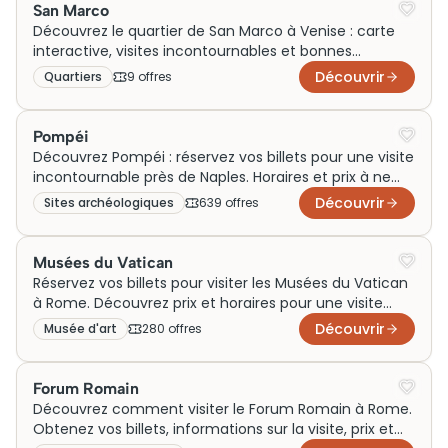
San Marco
Découvrez le quartier de San Marco à Venise : carte
interactive, visites incontournables et bonnes
adresses pour une exploration inédite.
Découvrir
Quartiers
9
offre
s
Pompéi
Découvrez Pompéi : réservez vos billets pour une visite
incontournable près de Naples. Horaires et prix à ne
pas manquer !
Découvrir
Sites archéologiques
639
offre
s
Musées du Vatican
Réservez vos billets pour visiter les Musées du Vatican
à Rome. Découvrez prix et horaires pour une visite
inoubliable dès aujourd'hui !
Découvrir
Musée d'art
280
offre
s
Forum Romain
Découvrez comment visiter le Forum Romain à Rome.
Obtenez vos billets, informations sur la visite, prix et