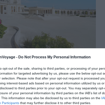
onVoyage -
Do Not Process My Personal Information
Shutterstock – Armando Oliveira
to opt-out of the sale, sharing to third parties, or processing of your per
formation for targeted advertising by us, please use the below opt-out s
t le centre spirituel de la région et l’un des principaux
r selection. Please note that after your opt-out request is processed y
monde. Entre ses basiliques et les processions qui
eing interest-based ads based on personal information utilized by us or
disclosed to third parties prior to your opt-out. You may separately opt-
eprésente l’essence même de Fátima.
losure of your personal information by third parties on the IAB’s list of
. This information may also be disclosed by us to third parties on the
IA
a Iria, là où la Vierge serait apparue en 1917, le
Participants
that may further disclose it to other third parties.