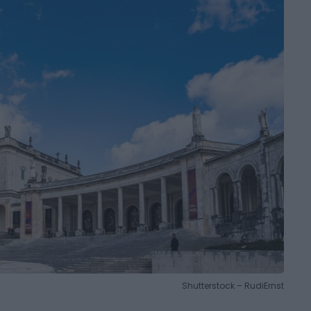
Shutterstock – RudiErnst