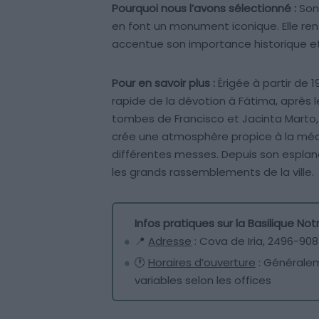
Pourquoi nous l’avons sélectionné :
Son 
en font un monument iconique. Elle ren
accentue son importance historique et 
Pour en savoir plus :
Érigée à partir de
rapide de la dévotion à Fátima, après les
tombes de Francisco et Jacinta Marto, 
crée une atmosphère propice à la médit
différentes messes. Depuis son espla
les grands rassemblements de la ville.
Infos pratiques sur la Basilique N
📍
Adresse
: Cova de Iria, 2496-908
🕐
Horaires d’ouverture
: Généralem
variables selon les offices