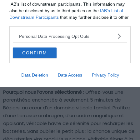
IAB’s list of downstream participants. This information may
also be disclosed by us to third parties on the
IAB’s List of
Downstream Participants
that may further disclose it to other
third parties.
Personal Data Processing Opt Outs
CONFIRM
Data Deletion
Data Access
Privacy Policy
Crédit photo : Airbnb
Pourquoi nous l’avons sélectionné :
Offrez-vous une
parenthèse enchantée à seulement 5 minutes de
Béziers, au cœur d’un domaine viticole familial. Profitez
d’une terrasse ombragée, d’un cadre magnifique et
apaisant, véritable havre de sérénité pour recharger les
batteries. Sans oublier le petit plus : la chance unique de
déguster les vins produits sur place, véritable éloge à la