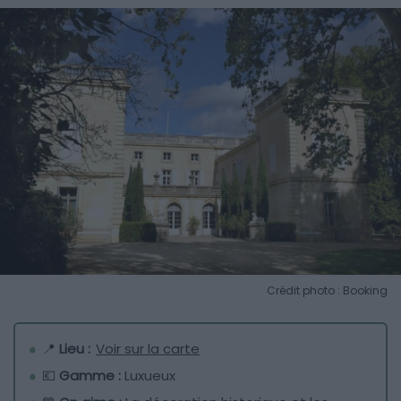
Crédit photo : Booking
📍
Lieu :
Voir sur la carte
💶
Gamme :
Luxueux