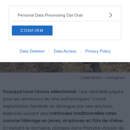
third parties.
Personal Data Processing Opt Outs
CONFIRM
Data Deletion
Data Access
Privacy Policy
Crédit photo — Instagram
Pourquoi nous l’avons sélectionné :
Une véritable pépite
pour les amateurs de vins authentiques ! Cette
exploitation familiale se distingue par ses vins bios,
élaborés suivant des
méthodes traditionnelles rares
comme l’élevage en jarres, amphores et fûts de chêne.
En visitant le domaine, plongez dans l’histoire viticole de