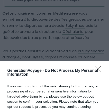
Cette croisière en voilier en Méditerranée vous
emmènera à la découverte des îles grecques de la mer
Ionienne. Le départ se fera depuis
Zakynthos
puis la
goélette prendra la direction de
Céphalonie
pour
découvrir des baies paradisiaques et préservés.
Vous partirez ensuite à la découverte de
l’île légendaire
d’Ithaque
, dont Ulysse, d’après l’Odyssée d’Homère,
aurait été roi, et vers les îlots d’Atokos, Skorpios et
Meganissi, une île caractérisée par des criques
GenerationVoyage -
Do Not Process My Personal
Information
profondes et des eaux émeraude. Vous pourrez
évidemment marquer des arrêts pour vous baigner et
If you wish to opt-out of the sale, sharing to third parties, or
explorer certains des plus beaux coins de la
processing of your personal or sensitive information for
Méditerranée comme Poros. De retour sur Zakynthos,
targeted advertising by us, please use the below opt-out
vous aurez aussi l’occasion d’effectuer un tour
section to confirm your selection. Please note that after your
œnologique dans l’arrière-pays grec (en supplément), à
opt-out request is processed you may continue seeing