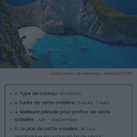
Crédit photo : Shutterstock – KellySHUTSTOC
⛵
Type de bateau :
Goélette
⌛
Durée de cette croisière :
8 jours, 7 nuits
☀️
Meilleure période pour profiter de cette
croisière :
Juin – Septembre
👍
Le plus de cette croisière :
le tour
œnologique en option en fin de séjour