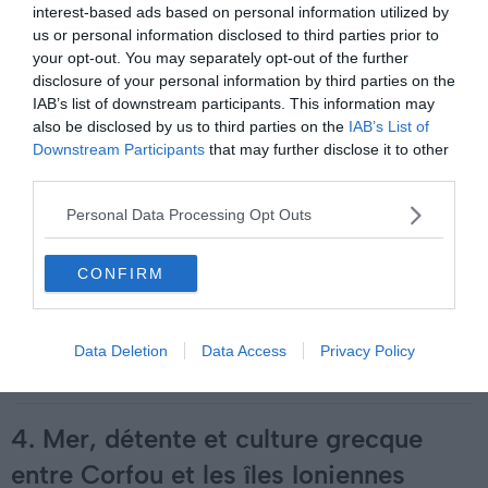
la découverte de ses vins et de ses magnifiques
interest-based ads based on personal information utilized by
us or personal information disclosed to third parties prior to
paysages éloignés des sentiers battus.
your opt-out. You may separately opt-out of the further
disclosure of your personal information by third parties on the
IAB’s list of downstream participants. This information may
also be disclosed by us to third parties on the
IAB’s List of
À lire aussi sur le guide :
Downstream Participants
that may further disclose it to other
third parties.
Pourquoi choisir une croisière en Méditerranée pour
Personal Data Processing Opt Outs
vos vacances ?
Les 100 plus beaux endroits à visiter en Europe
CONFIRM
4 croisières pour observer les aurores boréales en
Europe
Les 15 plus belles villes d'Europe à visiter
Data Deletion
Data Access
Privacy Policy
4. Mer, détente et culture grecque
entre Corfou et les îles Ioniennes