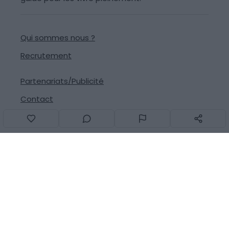
Qui sommes nous ?
Recrutement
Partenariats/Publicité
Contact
Signaler une erreur
Suivez-nous sur les réseaux
© 2013-2026
Generation Voyage
Tous droits réservés -
CGU
-