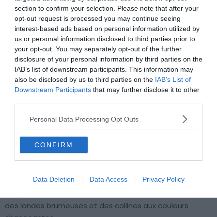
section to confirm your selection. Please note that after your
opt-out request is processed you may continue seeing
interest-based ads based on personal information utilized by
us or personal information disclosed to third parties prior to
your opt-out. You may separately opt-out of the further
disclosure of your personal information by third parties on the
IAB’s list of downstream participants. This information may
also be disclosed by us to third parties on the
IAB’s List of
Downstream Participants
that may further disclose it to other
third parties.
Personal Data Processing Opt Outs
Shutterstock – Nicol Nicolson
CONFIRM
Pourquoi nous l’avons sélectionné :
Ce parcours de 154
km traverse les légendaires Highlands et offre une
Data Deletion
Data Access
Privacy Policy
immersion dans une nature sauvage inoubliable. De
Milngavie à Fort William, vous suivez des lochs mystérieux,
des landes brumeuses et des collines aux couleurs