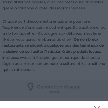
saura titiller vos papilles, avec des mets aussi diversifiés
que le patrimoine culturel des régions visitées.
Chaque port d’escale est une aubaine pour faire
l’expérience d’une cuisine authentique. Du traditionnel
pa
amb tomàquet
en
Catalogne
aux délicieux mezzés en
Grèce
, vous aurez l’embarras du choix !
De nombreux
restaurants se situent à quelques pas des terminaux de
croisière, ce qui facilite l’initiation à des produits locaux
.
Intéressez-vous à l’histoire gastronomique de chaque
région pour mieux comprendre la culture et les traditions
qui s’y rattachent.
S’immerger dans des ambiances