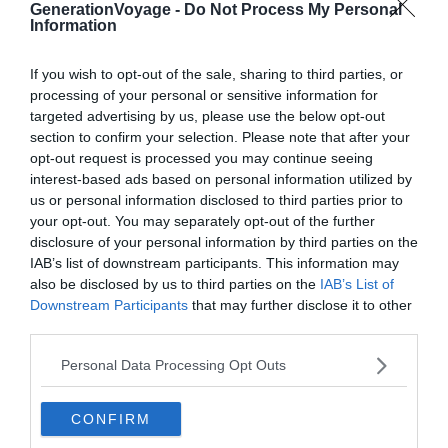
GenerationVoyage -
Do Not Process My Personal
méditerranéennes authentiques
Information
If you wish to opt-out of the sale, sharing to third parties, or
processing of your personal or sensitive information for
targeted advertising by us, please use the below opt-out
section to confirm your selection. Please note that after your
opt-out request is processed you may continue seeing
interest-based ads based on personal information utilized by
us or personal information disclosed to third parties prior to
your opt-out. You may separately opt-out of the further
disclosure of your personal information by third parties on the
IAB’s list of downstream participants. This information may
also be disclosed by us to third parties on the
IAB’s List of
Downstream Participants
that may further disclose it to other
third parties.
Personal Data Processing Opt Outs
Shutterstock – Eqroy
CONFIRM
Reconnu pour sa convivialité et sa chaleur humaine, le
bassin méditerranéen s’appuie sur une atmosphère