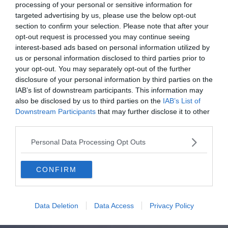
processing of your personal or sensitive information for
Charente-Maritime en camping-car.
targeted advertising by us, please use the below opt-out
section to confirm your selection. Please note that after your
opt-out request is processed you may continue seeing
interest-based ads based on personal information utilized by
us or personal information disclosed to third parties prior to
À lire aussi sur le guide Île d'Oléron :
your opt-out. You may separately opt-out of the further
disclosure of your personal information by third parties on the
L’Île d’Oléron en Camping-Car : conseils, aires,
IAB’s list of downstream participants. This information may
itinéraires
also be disclosed by us to third parties on the
IAB’s List of
Downstream Participants
that may further disclose it to other
L’Île de Ré en Camping-Car : conseils, aires, itinéraires
third parties.
Les 6 meilleurs campings sur l’Île d’Oléron
Personal Data Processing Opt Outs
Les 4 meilleurs campings sur l’Île de Ré
CONFIRM
Comment et où louer un camping-car
en France ?
Data Deletion
Data Access
Privacy Policy