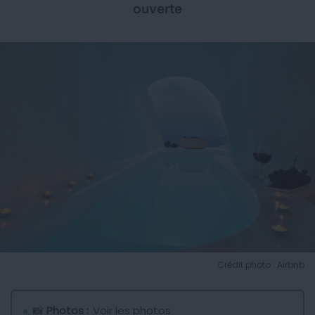
ouverte
Crédit photo : Airbnb
📸
Photos :
Voir les photos