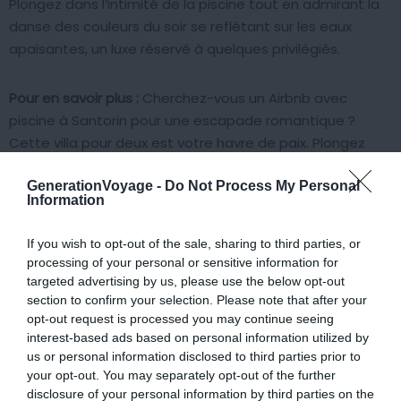
Plongez dans l’intimité de la piscine tout en admirant la
danse des couleurs du soir se reflétant sur les eaux
apaisantes, un luxe réservé à quelques privilégiés.
Pour en savoir plus :
Cherchez-vous un Airbnb avec
piscine à Santorin pour une escapade romantique ?
Cette villa pour deux est votre havre de paix. Plongez
dans une
grande piscine avec une vue imprenable sur la
caldeira et le port de
Fira
. Avec une architecture qui
GenerationVoyage -
Do Not Process My Personal
Information
combine le charme traditionnel et moderne et des
touches extérieures néoclassiques et vénitiennes, la villa
If you wish to opt-out of the sale, sharing to third parties, or
se tient fièrement dans un domaine privé avec quatre
processing of your personal or sensitive information for
résidences élégantes.
targeted advertising by us, please use the below opt-out
section to confirm your selection. Please note that after your
opt-out request is processed you may continue seeing
Profitez de votre terrasse privée pour des moments à
interest-based ads based on personal information utilized by
deux sous le ciel de Santorin ou retrouvez-vous sur la
us or personal information disclosed to third parties prior to
terrasse commune pour faire des rencontres. Détendez-
your opt-out. You may separately opt-out of the further
vous dans le jacuzzi partagé.
Située à Fira, au milieu de
disclosure of your personal information by third parties on the