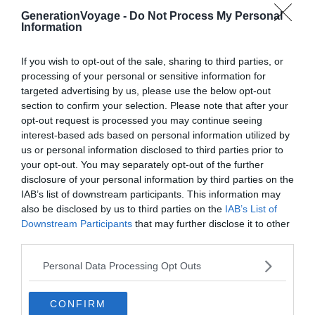
GenerationVoyage -
Do Not Process My Personal
spa, restaurant, centre de fitness, proche de la
Information
plage de Kamari (2 min)
Localité :
Kamari
If you wish to opt-out of the sale, sharing to third parties, or
Budget :
€€€
processing of your personal or sensitive information for
Prestation :
★★★★★
targeted advertising by us, please use the below opt-out
section to confirm your selection. Please note that after your
opt-out request is processed you may continue seeing
Situé à seulement deux minutes à pied de Kamari, l’une
interest-based ads based on personal information utilized by
us or personal information disclosed to third parties prior to
des
plus belles plages de Santorin
, le Kastelli Resort est
your opt-out. You may separately opt-out of the further
semblable à un
petit village des Cyclades
.
disclosure of your personal information by third parties on the
IAB’s list of downstream participants. This information may
Au sein de son cadre fleuri et de son décor minimaliste,
also be disclosed by us to third parties on the
IAB’s List of
Downstream Participants
that may further disclose it to other
l’hôtel abrite quatre piscines, une grande et trois petites
third parties.
pour des moments de détente absolus. Si la première
permet de faire quelques longueurs, les trois autres sont
Personal Data Processing Opt Outs
davantage là pour se rafraichir dans un cadre agréable.
CONFIRM