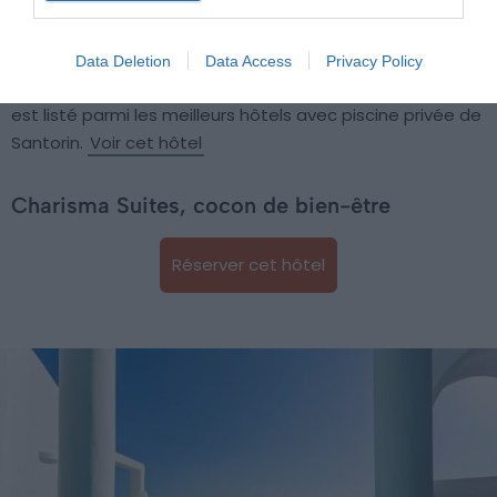
Depuis les chambres de l’établissement, vous pourrez les
admirer et contempler les cascades, palmiers et
pistachiers qui les entourent. Avec une telle offre, on
Data Deletion
Data Access
Privacy Policy
comprend pourquoi cet écrin près de la plage de Kamari
est listé parmi les meilleurs hôtels avec piscine privée de
Santorin.
Voir cet hôtel
Charisma Suites, cocon de bien-être
Réserver cet hôtel