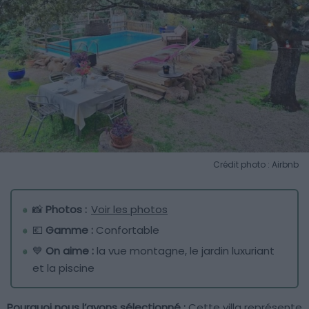
Crédit photo : Airbnb
📸
Photos :
Voir les photos
💶
Gamme :
Confortable
💙
On aime :
la vue montagne, le jardin luxuriant
et la piscine
Pourquoi nous l’avons sélectionné :
Cette villa représente