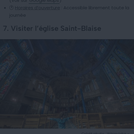
(Voir sur
Google Maps
)
🕐
Horaires d’ouverture
: Accessible librement toute la
journée
7. Visiter l’église Saint-Blaise
Crédit photo : Wikimédia –