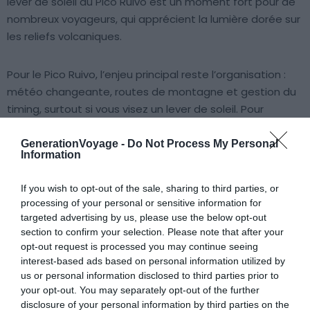
lever de soleil au Pico Ruivo est un moment fort pour de
nombreux voyageurs, qui apprécient la lumière dorée sur
les reliefs volcaniques.
Pour le Pico Ruivo, l’enjeu principal reste l’organisation :
météo changeante, routes de montagne et gestion du
timing, surtout si vous visez un lever de soleil. Pour
profiter du sommet sans stress,
une randonnée guidée
en français 🇫🇷
vers le Pico Ruivo est souvent la solution
GenerationVoyage -
Do Not Process My Personal
Information
la plus confortable. Le guide adapte le rythme, l’itinéraire
et les décisions aux conditions du jour, ce qui fait toute la
If you wish to opt-out of the sale, sharing to third parties, or
différence en altitude.
processing of your personal or sensitive information for
targeted advertising by us, please use the below opt-out
Si vous recherchez une formule encore plus simple,
section to confirm your selection. Please note that after your
opt-out request is processed you may continue seeing
particulièrement appréciée par ceux qui veulent surtout
interest-based ads based on personal information utilized by
profiter du panorama,
un transfert vers le Pico do Arieiro
us or personal information disclosed to third parties prior to
est souvent la meilleure option. C’est l’accès le plus
your opt-out. You may separately opt-out of the further
facile au sommet, avec une randonnée courte mais
disclosure of your personal information by third parties on the