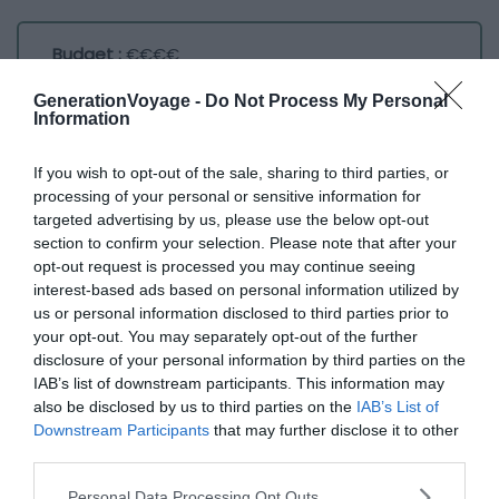
Budget :
€€€€
Le plus du logement :
l’emplacement au calme
GenerationVoyage -
Do Not Process My Personal
Information
Dès le premier regard, on se sent vite charmé par ce
If you wish to opt-out of the sale, sharing to third parties, or
chalet à Ax-les-Thermes, petite maison typique de la
processing of your personal or sensitive information for
montagne. Même si l’extérieur n’a rien d’original, la vue
targeted advertising by us, please use the below opt-out
sur les sommets est magnifique. On aime en profiter
section to confirm your selection. Please note that after your
depuis la terrasse, été comme hiver.
opt-out request is processed you may continue seeing
interest-based ads based on personal information utilized by
us or personal information disclosed to third parties prior to
A l’intérieur, la décoration est plus que réussie et
your opt-out. You may separately opt-out of the further
l’ameublement est de qualité. Les voyageurs, qui
disclosure of your personal information by third parties on the
peuvent être au nombre de huit, se sentent vite comme
IAB’s list of downstream participants. This information may
also be disclosed by us to third parties on the
IAB’s List of
à la maison.
Downstream Participants
that may further disclose it to other
third parties.
6. Location Appartement plain-pied
Personal Data Processing Opt Outs