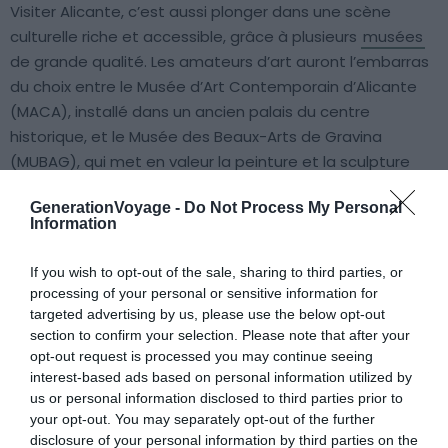
Visiter Alicante, c’est aussi plonger dans une scène
culturelle riche et accessible, grâce à plusieurs
musées
de grande qualité. Les amateurs d’art auront l’embarras
du choix entre le Musée d’Art Contemporain d’Alicante
(MACA), installé dans un ancien palais du centre
historique, et le Musée des Beaux-Arts de Gravina
(MUBAG), qui met en valeur la peinture et la sculpture
espagnoles du Moyen Âge au début du XXème siècle
GenerationVoyage -
Do Not Process My Personal
dans un cadre élégant face à la mer.
Information
Tandis que les passionnés d’histoire prolongeront leur
If you wish to opt-out of the sale, sharing to third parties, or
découverte du patrimoine local en visitant le Musée
processing of your personal or sensitive information for
Archéologique qui s’est vu décerner le titre de « meilleur
targeted advertising by us, please use the below opt-out
section to confirm your selection. Please note that after your
musée européen » en 2004. Ce dernier retrace l’histoire
opt-out request is processed you may continue seeing
de la région, de la Préhistoire à l’époque médiévale, à
interest-based ads based on personal information utilized by
travers des collections remarquablement mises en
us or personal information disclosed to third parties prior to
scène.
your opt-out. You may separately opt-out of the further
disclosure of your personal information by third parties on the