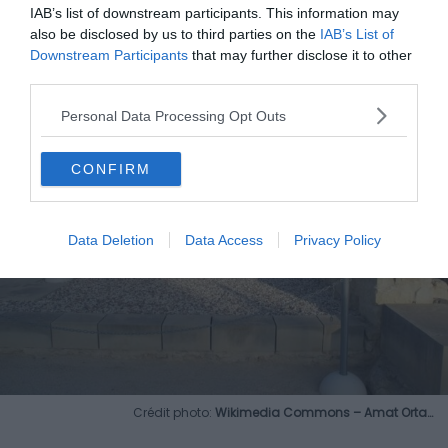
IAB’s list of downstream participants. This information may
7. Voyage dans le temps avec le site
also be disclosed by us to third parties on the
IAB’s List of
archéologique de Lucentum
Downstream Participants
that may further disclose it to other
third parties.
Personal Data Processing Opt Outs
CONFIRM
Data Deletion
Data Access
Privacy Policy
Crédit photo:
Wikimedia Commons – Amat Orta…