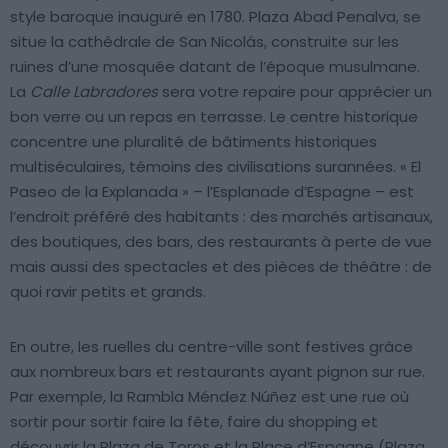
style baroque inauguré en 1780. Plaza Abad Penalva, se
situe la cathédrale de San Nicolás, construite sur les
ruines d’une mosquée datant de l’époque musulmane.
La
Calle Labradores
sera votre repaire pour apprécier un
bon verre ou un repas en terrasse. Le centre historique
concentre une pluralité de bâtiments historiques
multiséculaires, témoins des civilisations surannées. « El
Paseo de la Explanada » – l’Esplanade d’Espagne – est
l’endroit préféré des habitants : des marchés artisanaux,
des boutiques, des bars, des restaurants à perte de vue
mais aussi des spectacles et des pièces de théâtre : de
quoi ravir petits et grands.
En outre, les ruelles du centre-ville sont festives grâce
aux nombreux bars et restaurants ayant pignon sur rue.
Par exemple, la Rambla Méndez Núñez est une rue où
sortir pour sortir faire la fête, faire du shopping et
découvrir la Plaza de Toros et la Place d’Espagne (Plaza