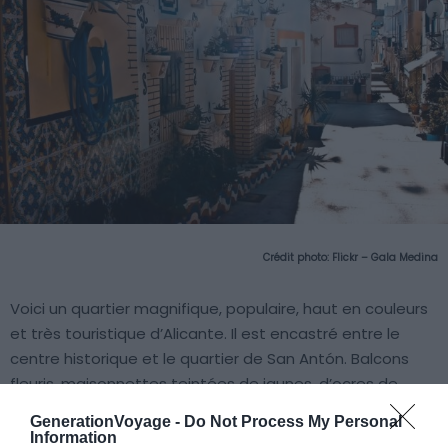
Crédit photo:
Flickr – Gala Medina
Voici un quartier magnifique, populaire, haut en couleurs
et très touristique d’Alicante. Il est encastré entre le
centre historique et le quartier de San Antón. Balcons
fleuris, maisonnettes teintées de jaunes, d’ocres de
blancs vifs et de rouges, on l’appelle aussi
El Barrio
car
GenerationVoyage -
Do Not Process My Personal
c’est l’un des plus anciens quartiers d’Alicante. Vous
Information