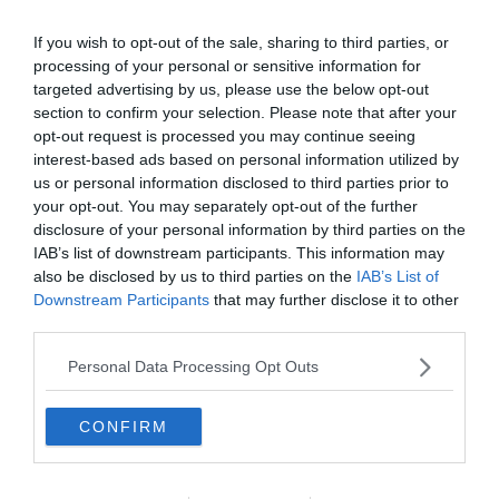
pourrez visiter la
basilique de Santa Maria
– l’église la
plus ancienne de la ville, construite au 14ème siècle – et
If you wish to opt-out of the sale, sharing to third parties, or
vous attabler à de nombreux petits bars pour prendre un
processing of your personal or sensitive information for
targeted advertising by us, please use the below opt-out
verre ou manger des tapas.
section to confirm your selection. Please note that after your
opt-out request is processed you may continue seeing
Dans le quartier, vous pourrez satisfaire vos envies de
interest-based ads based on personal information utilized by
visites culturelles en découvrant le musée d’art
us or personal information disclosed to third parties prior to
your opt-out. You may separately opt-out of the further
contemporain d’Alicante (Maca), où de nombreux
disclosure of your personal information by third parties on the
artistes locaux y sont exposés ainsi que les chefs-
IAB’s list of downstream participants. This information may
d’œuvres de monuments de la culture espagnole : Miro,
also be disclosed by us to third parties on the
IAB’s List of
Picasso, Dalí. Pour être aux premières loges de l’activité
Downstream Participants
that may further disclose it to other
grouillante de la ville sans prendre les transports en
third parties.
commun, c’est un très bon quartier où se loger à
Personal Data Processing Opt Outs
Alicante.
CONFIRM
Trouver un hôtel à Santa Cruz
Trouver un Airbnb à Santa Cruz