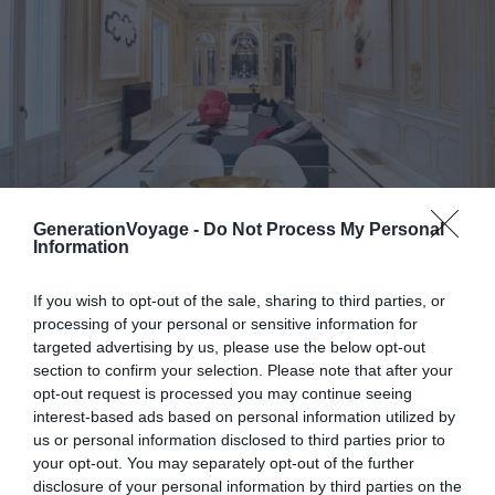
GenerationVoyage -
Do Not Process My Personal
Crédit photo :
Booking
Information
If you wish to opt-out of the sale, sharing to third parties, or
Atouts de l’hôtel
: à deux cents mètres du
processing of your personal or sensitive information for
centre historique et à cinq cents mètres de la
targeted advertising by us, please use the below opt-out
plage de Postiguetd’Alicante
section to confirm your selection. Please note that after your
opt-out request is processed you may continue seeing
Prestations
: ★★★★
interest-based ads based on personal information utilized by
Budget
: €€
us or personal information disclosed to third parties prior to
your opt-out. You may separately opt-out of the further
disclosure of your personal information by third parties on the