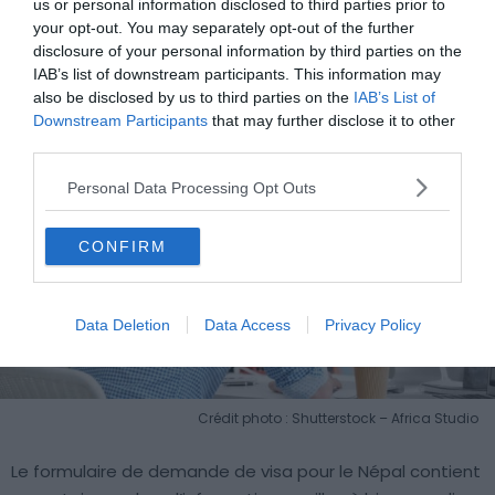
us or personal information disclosed to third parties prior to
demande de visa pour le Népal ?
your opt-out. You may separately opt-out of the further
disclosure of your personal information by third parties on the
IAB’s list of downstream participants. This information may
also be disclosed by us to third parties on the
IAB’s List of
Downstream Participants
that may further disclose it to other
third parties.
Personal Data Processing Opt Outs
CONFIRM
Data Deletion
Data Access
Privacy Policy
Crédit photo : Shutterstock – Africa Studio
Le formulaire de demande de visa pour le Népal contient