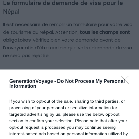
Le formulaire de demande de visa pour le
Népal
Il est nécessaire de remplir un formulaire pour votre visa
de tourisme au Népal. Attention,
tous les champs sont
obligatoires
, vérifiez bien votre demande avant de
l’envoyer afin d’être certain que votre demande de visa
ne sera pas rejetée.
Le formulaire est disponible à l’ambassade du Népal à
Paris ou sur le site de celle-ci.
GenerationVoyage -
Do Not Process My Personal
Information
Une photo d’identité
If you wish to opt-out of the sale, sharing to third parties, or
processing of your personal or sensitive information for
Cette photo doit être récente, en couleur et aux normes
targeted advertising by us, please use the below opt-out
françaises (largeur : 3,5 cm / hauteur : 4,5 cm).
section to confirm your selection. Please note that after your
opt-out request is processed you may continue seeing
interest-based ads based on personal information utilized by
Comment remplir le formulaire de