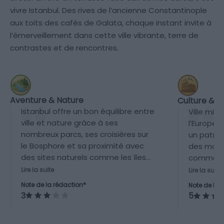
vivre Istanbul. Des rives de l’ancienne Constantinople
aux toits des cafés de Galata, chaque instant invite à
l’émerveillement dans cette ville vibrante, terre de
contrastes et de rencontres.
Aventure & Nature
Culture & P
Istanbul offre un bon équilibre entre
Ville mill
ville et nature grâce à ses
l’Europe 
nombreux parcs, ses croisières sur
un patri
le Bosphore et sa proximité avec
des mon
des sites naturels comme les îles
comme Sa
des Princes, mais ce n’est pas une
Bleue, le
Lire la suite
Lire la suite
destination majeure pour les
nombreux
Note de la rédaction*
Note de la 
activités outdoor immersives.
historiqu
3
5
byzantin