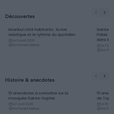
Découvertes
Istanbul côté habitants : la rive
Sainte-So
asiatique et le rythme du quotidien
Palais de
dans la 
Le 3 août 2026
Par Florent Delbos
Le 2 juin
Par Flor
Histoire & anecdotes
10 anecdotes à connaître sur la
10 anecdo
mosquée Sainte-Sophie
de Topka
Le 1 avril 2026
Le 30 m
Par Florent Delbos
Par Flor