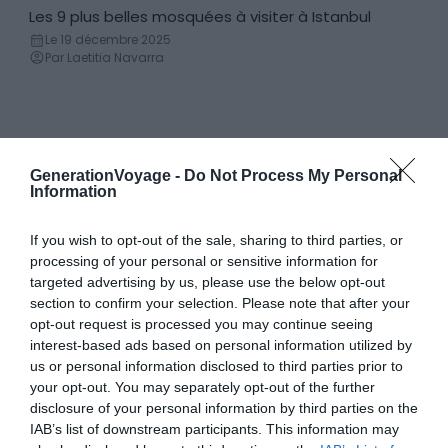
Les 9 plus belles mosquées à visiter à Istanbul
Mosquée
Le 19 décembre 2025
Par Laetitia Navarra
Bars et restaurants
GenerationVoyage -
Do Not Process My Personal
Dans ses bars et restaurants, une
Information
expérience culinaire inoubliable se dévoile…
If you wish to opt-out of the sale, sharing to third parties, or
processing of your personal or sensitive information for
Les 11 meilleurs restaurants où manger
Les 7 mei
targeted advertising by us, please use the below opt-out
un kebab à Istanbul
Istanbul
section to confirm your selection. Please note that after your
Le 26 avril 2025
Le 26 avr
opt-out request is processed you may continue seeing
Par Laetitia Navarra
Par Laet
interest-based ads based on personal information utilized by
us or personal information disclosed to third parties prior to
your opt-out. You may separately opt-out of the further
disclosure of your personal information by third parties on the
IAB’s list of downstream participants. This information may
Activités