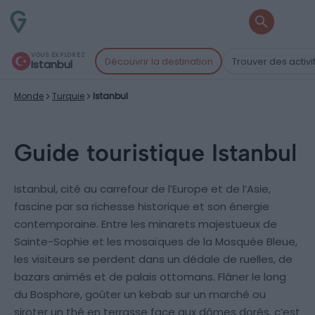
VOUS EXPLOREZ
Découvrir la destination
Trouver des activi
Istanbul
Monde
Turquie
Istanbul
Guide touristique Istanbul
Istanbul, cité au carrefour de l’Europe et de l’Asie,
fascine par sa richesse historique et son énergie
contemporaine. Entre les minarets majestueux de
Sainte-Sophie et les mosaïques de la Mosquée Bleue,
les visiteurs se perdent dans un dédale de ruelles, de
bazars animés et de palais ottomans. Flâner le long
du Bosphore, goûter un kebab sur un marché ou
siroter un thé en terrasse face aux dômes dorés, c’est