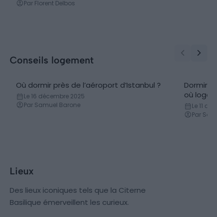
Par Florent Delbos
Conseils logement
Où dormir près de l’aéroport d’Istanbul ?
Dormir à 
où loger
Le 16 décembre 2025
Par Samuel Barone
Le 11 dé
Par Samu
Lieux
Des lieux iconiques tels que la Citerne
Basilique émerveillent les curieux.