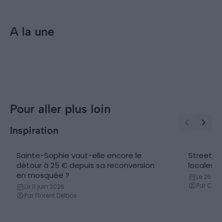
A la une
Incontournables
Visiter Istanbul : 10
incontournables à faire et voir
(Turquie)
Pour aller plus loin
Inspiration
Sainte-Sophie vaut-elle encore le
Street fo
Actualités
Gastron
détour à 25 € depuis sa reconversion
locales
en mosquée ?
Le 26 avr
Par Clé
Le 11 juin 2026
Par Florent Delbos