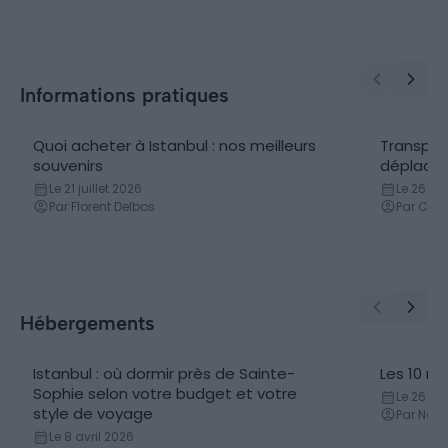
Informations pratiques
Quoi acheter à Istanbul : nos meilleurs
Transpor
Cadeaux
Transpo
souvenirs
déplacer 
Le 21 juillet 2026
Le 26 n
Par Florent Delbos
Par Clé
Hébergements
Istanbul : où dormir près de Sainte-
Les 10 me
Hôtels
Sophie selon votre budget et votre
Le 26 avr
style de voyage
Par Nat
Le 8 avril 2026