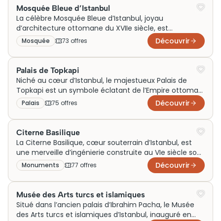
Sophie, Sultanahmet s’adresse aux amateurs
Mosquée Bleue d’Istanbul
d’histoire et de culture. Ce quartier offre une
La célèbre Mosquée Bleue d’Istanbul, joyau
ambiance captivante, idéale pour des visites
d’architecture ottomane du XVIIe siècle, est
enrichissantes, attirant voyageurs curieux et
incontournable pour toute visite de la ville. Célèbre
Découvrir
Mosquée
73
offre
s
passionnés d’architecture.
pour ses six minarets et ses milliers de carreaux en
céramique bleue, elle incarne l’harmonie entre l’art et
la spiritualité. Initialement, elle servait de lieu de culte
Palais de Topkapi
impérial et reste active pour les prières. Aujourd’hui,
Niché au cœur d’Istanbul, le majestueux Palais de
l’achat de billets permet aux visiteurs d’explorer ce
Topkapi est un symbole éclatant de l’Empire ottoman.
monument historique très prisé des touristes.
Construit au 15e siècle, il servait de résidence
Découvrir
Palais
75
offre
s
impériale et centre administratif des sultans.
Aujourd’hui, sa splendeur architecturale attire une
multitude de visiteurs chaque année. Son rôle culturel
Citerne Basilique
en fait une attraction incontournable pour quiconque
La Citerne Basilique, cœur souterrain d’Istanbul, est
explore Istanbul.
une merveille d’ingénierie construite au VIe siècle sous
Justinien Ier. Initialement conçue pour alimenter la
Découvrir
Monuments
77
offre
s
ville en eau, cette structure impose par ses colonnes
majestueuses et ses têtes de Méduse intrigantes. Elle
attire aujourd’hui des milliers de visiteurs curieux de
Musée des Arts turcs et islamiques
son histoire fascinante. Achetez vos billets pour une
Situé dans l’ancien palais d’Ibrahim Pacha, le Musée
visite immersive et plongez dans l’atmosphère
des Arts turcs et islamiques d’Istanbul, inauguré en