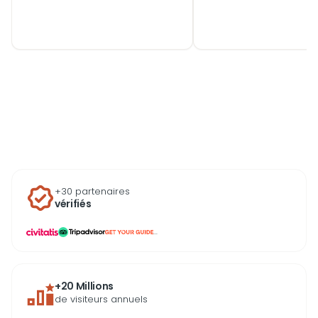
croisières sur le Bosphore.
quartier de la ville en
Comparez facilement les
simplicité. Comparez
billets et activités disponibles
réservez un trajet de
pour choisir les expériences
vers l’aéroport parmi
les plus adaptées à votre
nombreux services
séjour et réserver en
disponibles selon vot
quelques clics.
budget et votre organ
+30 partenaires
vérifiés
...
+20 Millions
de visiteurs annuels