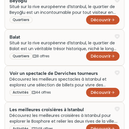
Beyoğlu
d’art et d’architecture, offrant une ambiance
Situé sur la rive européenne d’Istanbul, le quartier de
bohème idéale pour une visite inoubliable.
Beyoğlu est un incontournable pour tout visiteur en
quête de culture et de dynamisme urbain. Reputé
Découvrir
Quartiers
pour son ambiance cosmopolite et ses ruelles
animées, ce quartier iconique attire les amateurs
d’art, de gastronomie et de vie nocturne. Beyoğlu
Balat
s’adresse aux voyageurs curieux, désireux d’explorer
Situé sur la rive européenne d’Istanbul, le quartier de
l’âme vivante d’Istanbul à travers ses galeries, ses
Balat est un véritable trésor historique, niché le long
restaurants variés et ses sites historiques
de la Corne d’Or. Connu pour ses rues pavées et ses
Découvrir
Quartiers
8
offre
s
incontournables, rendant chaque visite mémorable.
maisons aux façades colorées, Balat incarne l’âme
bohème et multiculturelle de la ville. Idéal pour les
voyageurs en quête d’authenticité, ce quartier invite
Voir un spectacle de Derviches tourneurs
à une visite immersive pour découvrir son ambiance
Découvrez les meilleurs spectacles à Istanbul et
chaleureuse et ses cafés pittoresques, attirant
explorez une sélection de billets pour vivre des
artistes, amateurs d’histoire et flâneurs curieux.
moments uniques, entre musique, danse, théâtre et
Découvrir
Activités
44
offre
s
représentations traditionnelles. Comparez les offres,
réservez en ligne et organisez vos soirées à Istanbul
selon vos envies et votre programme de visite.
Les meilleures croisières à Istanbul
Découvrez les meilleures croisières à Istanbul pour
explorer le Bosphore et relier les deux rives de la ville.
Comparez diverses options de billets et d’activités
Découvrir
Activités
348
offre
s