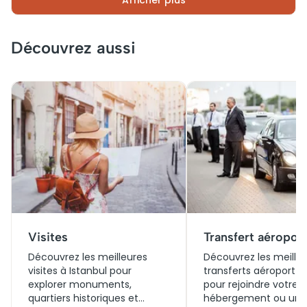
Afficher plus
une visite à pied, Karaköy séduit autant les passionnés
d’histoire que les amateurs de tendances modernes,
offrant une ambiance unique et vibrante.
Découvrez aussi
Visites
Transfert aéropor
Découvrez les meilleures
Découvrez les meilleu
visites à Istanbul pour
transferts aéroport à
explorer monuments,
pour rejoindre votre
quartiers historiques et
hébergement ou un 