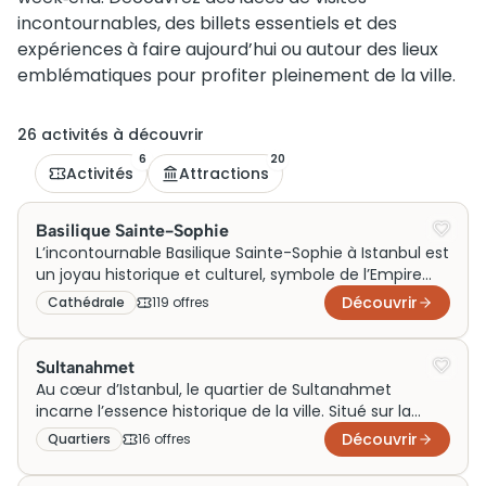
incontournables, des billets essentiels et des
expériences à faire aujourd’hui ou autour des lieux
emblématiques pour profiter pleinement de la ville.
26
activité
s
à découvrir
6
20
Activités
Attractions
Basilique Sainte-Sophie
L’incontournable Basilique Sainte-Sophie à Istanbul est
un joyau historique et culturel, symbole de l’Empire
byzantin. Chef-d’œuvre architectural, elle marie une
Découvrir
Cathédrale
119
offre
s
impressionnante coupole et des mosaïques
fascinantes. Initialement basilique chrétienne, puis
mosquée, elle était un musée jusqu’en 2020, avant de
Sultanahmet
redevenir officiellement une mosquée. Elle attire des
Au cœur d’Istanbul, le quartier de Sultanahmet
milliers de visiteurs chaque année. Réservez vos billets
incarne l’essence historique de la ville. Situé sur la
à l’avance pour profiter pleinement de votre visite et
péninsule de la vieille ville, il est bordé par le Bosphore
Découvrir
Quartiers
16
offre
s
plonger dans l’histoire fascinante de ce monument
et la mer de Marmara. Iconique pour ses monuments
emblématique.
emblématiques comme la Mosquée Bleue et Sainte-