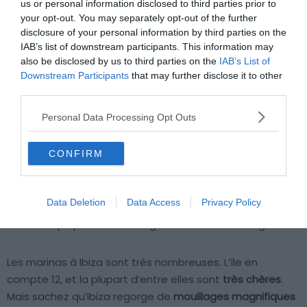
us or personal information disclosed to third parties prior to
your opt-out. You may separately opt-out of the further
disclosure of your personal information by third parties on the
IAB’s list of downstream participants. This information may
also be disclosed by us to third parties on the
IAB’s List of
Downstream Participants
that may further disclose it to other
third parties.
Personal Data Processing Opt Outs
Crédit photo : Shutterstock – Mariusz Stanosz
CONFIRM
Ibiza, et les Baléares en général, sont des lieux très prisés
pour les vacances de printemps et d’été. Et si vous louez
un bateau à Ibiza, sachez que vous ne serez
Data Deletion
Data Access
Privacy Policy
certainement pas les seuls en mer. Cette fréquentation
accrue implique une forte vigilance durant la navigation.
Les marinas à Ibiza sont très nombreuses. L’île en
compte 12, et la plupart d’entre elles sont
très chères
.
Mais sachez qu’Ibiza regorge de
mouillages magnifiques