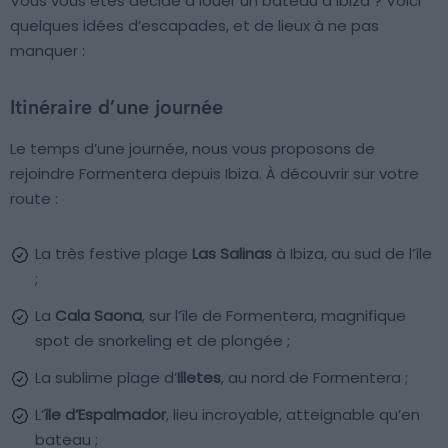
Vous vous êtes décidé à louer un bateau à Ibiza ? Voici
quelques idées d’escapades, et de lieux à ne pas
manquer :
Itinéraire d’une journée
Le temps d’une journée, nous vous proposons de
rejoindre Formentera depuis Ibiza. À découvrir sur votre
route :
La très festive plage
Las Salinas
à Ibiza, au sud de l’île
;
La
Cala Saona
, sur l’île de Formentera, magnifique
spot de snorkeling et de plongée ;
La sublime plage d’
Illetes
, au nord de Formentera ;
L’
île d’Espalmador
, lieu incroyable, atteignable qu’en
bateau ;