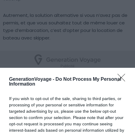
Autrement, la solution alternative si vous n’avez pas de
permis, et que vous souhaitez tout de même louer ce
type d’embarcation, c’est d’opter pour la location de
bateau avec skipper.
GenerationVoyage -
Do Not Process My Personal
Nos conseils pour naviguer à Ibiza
Information
If you wish to opt-out of the sale, sharing to third parties, or
processing of your personal or sensitive information for
targeted advertising by us, please use the below opt-out
section to confirm your selection. Please note that after your
opt-out request is processed you may continue seeing
interest-based ads based on personal information utilized by